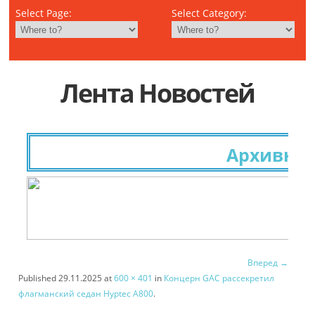
Select Page:
Select Category:
Лента Новостей
Архивные 
Вперед →
Published
29.11.2025
at
600 × 401
in
Концерн GAC рассекретил
флагманский седан Hyptec A800
.