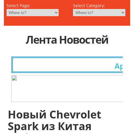
Select Page:
Select Category:
Лента Новостей
Архив
Новый Chevrolet
Spark из Китая