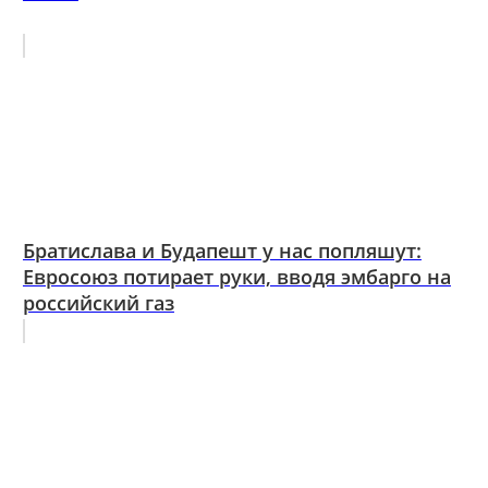
Братислава и Будапешт у нас попляшут:
Евросоюз потирает руки, вводя эмбарго на
российский газ