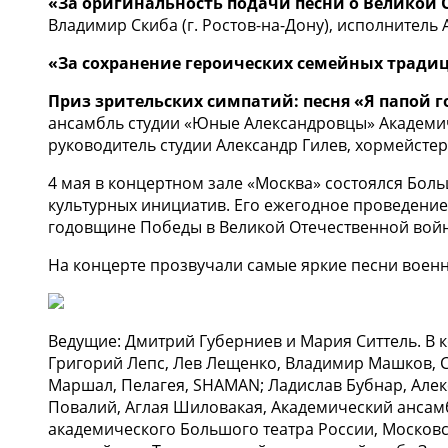
«За оригинальность подачи песни о Великой О
Владимир Скиба (г. Ростов-на-Дону), исполнитель
«За сохранение героических семейных традици
Приз зрительских симпатий: песня «Я папой 
ансамбль студии «Юные Александровцы» Академич
руководитель студии Александр Гилев, хормейстер
4 мая в концертном зале «Москва» состоялся Бо
культурных инициатив. Его ежегодное проведение
годовщине Победы в Великой Отечественной войн
На концерте прозвучали самые яркие песни военн
Ведущие: Дмитрий Губерниев и Мария Ситтель. В 
Григорий Лепс, Лев Лещенко, Владимир Машков, С
Маршал, Пелагея, SHAMAN; Ладислав Бубнар, Алек
Повалий, Аглая Шиловакая, Академический ансамб
академического Большого театра России, Московс