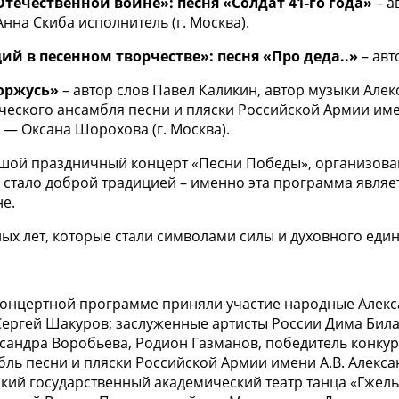
течественной войне»: песня «Солдат 41-го года»
– а
Анна Скиба исполнитель (г. Москва).
й в песенном творчестве»: песня «Про деда..»
– авт
горжусь»
– автор слов Павел Каликин, автор музыки Але
еского ансамбля песни и пляски Российской Армии име
 — Оксана Шорохова (г. Москва).
льшой праздничный концерт «Песни Победы», организов
 стало доброй традицией – именно эта программа являе
е.
ых лет, которые стали символами силы и духовного еди
концертной программе приняли участие народные Алекса
ергей Шакуров; заслуженные артисты России Дима Билан,
сандра Воробьева, Родион Газманов, победитель конкур
ль песни и пляски Российской Армии имени А.В. Алекса
кий государственный академический театр танца «Гжел