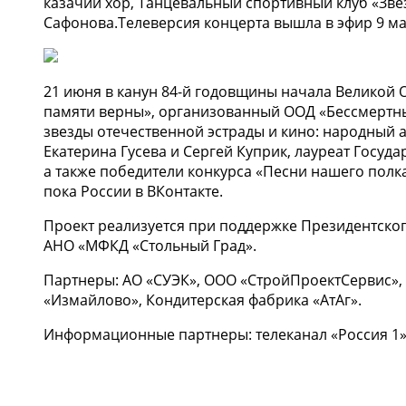
казачий хор, Танцевальный спортивный клуб «Зв
Сафонова.Телеверсия концерта вышла в эфир 9 мая
21 июня в канун 84-й годовщины начала Великой 
памяти верны», организованный ООД «Бессмертны
звезды отечественной эстрады и кино: народный а
Екатерина Гусева и Сергей Куприк, лауреат Госу
а также победители конкурса «Песни нашего полк
пока России в ВКонтакте.
Проект реализуется при поддержке Президентског
АНО «МФКД «Стольный Град».
Партнеры: АО «СУЭК», ООО «СтройПроектСервис»
«Измайлово», Кондитерская фабрика «АтАг».
Информационные партнеры: телеканал «Россия 1»,