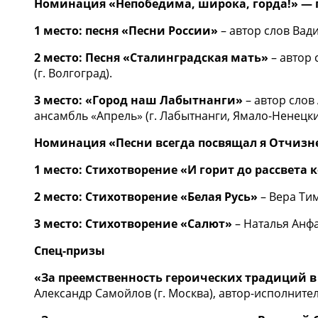
Номинация «Непобедима, широка, горда!» — 
1 место: песня «Песни России»
– автор слов Вад
2 место:
Песня «Сталинградская мать»
– автор 
(г. Волгоград).
3 место: «Город наш Лабытнанги»
– автор слов
ансамбль «Апрель» (г. Лабытнанги, Ямало-Ненецкий
Номинация «Песни всегда посвящал я Отчизне
1 место: Стихотворение «И горит до рассвета 
2 место: Стихотворение «Белая Русь»
– Вера
Тим
3 место: Стихотворение «Салют»
– Наталья Анфа
Спец-призы
«За преемственность героических традиций в 
Александр Самойлов (г. Москва), автор-исполнитель