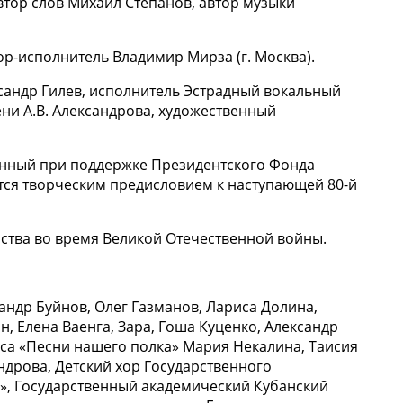
втор слов Михаил Степанов, автор музыки
ор-исполнитель Владимир Мирза (г. Москва).
ксандр Гилев, исполнитель Эстрадный вокальный
ни А.В. Александрова, художественный
анный при поддержке Президентского Фонда
тся творческим предисловием к наступающей 80-й
нства во время Великой Отечественной войны.
ндр Буйнов, Олег Газманов, Лариса Долина,
 Елена Ваенга, Зара, Гоша Куценко, Александр
са «Песни нашего полка» Мария Некалина, Таисия
ндрова, Детский хор Государственного
ь», Государственный академический Кубанский