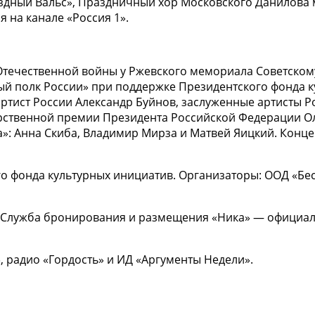
ездный Вальс», Праздничный хор Московского Данилова
 на канале «Россия 1».
Отечественной войны у Ржевского мемориала Советскому
й полк России» при поддержке Президентского фонда к
ртист России Александр Буйнов, заслуженные артисты Р
дарственной премии Президента Российской Федерации Ол
а»: Анна Скиба, Владимир Мирза и Матвей Яицкий. Конц
о фонда культурных инициатив. Организаторы: ООД «Бе
, Служба бронирования и размещения «Ника» — официал
 радио «Гордость» и ИД «Аргументы Недели».