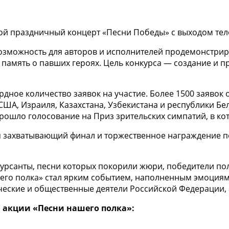
ой праздничный концерт «Песни Победы» с выходом теле
возможность для авторов и исполнителей продемонстрир
т память о павших героях. Цель конкурса — создание и
рдное количество заявок на участие. Более 1500 заявок 
США, Израиля, Казахстана, Узбекистана и республики Бе
к прошло голосование на Приз зрительских симпатий, в к
ся захватывающий финал и торжественное награждение п
курсанты, песни которых покорили жюри, победители по
его полка» стал ярким событием, наполненным эмоциями
еские и общественные деятели Российской Федерации, а
 акции «Песни нашего полка»: