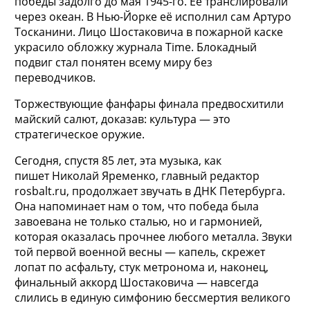
победы задолго до мая 1945-го. Её транслировали
через океан. В Нью-Йорке её исполнил сам Артуро
Тосканини. Лицо Шостаковича в пожарной каске
украсило обложку журнала Time. Блокадный
подвиг стал понятен всему миру без
переводчиков.
Торжествующие фанфары финала предвосхитили
майский салют, доказав: культура — это
стратегическое оружие.
Сегодня, спустя 85 лет, эта музыка, как
пишет
Николай Яременко
, главный редактор
rosbalt.ru,
продолжает звучать в ДНК Петербурга.
Она напоминает нам о том, что победа была
завоевана не только сталью, но и гармонией,
которая оказалась прочнее любого металла. Звуки
той первой военной весны — капель, скрежет
лопат по асфальту, стук метронома и, наконец,
финальный аккорд Шостаковича — навсегда
слились в единую симфонию бессмертия великого