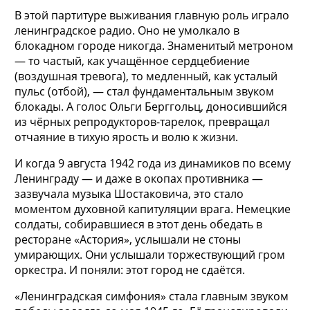
В этой партитуре выживания главную роль играло
ленинградское радио. Оно не умолкало в
блокадном городе никогда. Знаменитый метроном
— то частый, как учащённое сердцебиение
(воздушная тревога), то медленный, как усталый
пульс (отбой), — стал фундаментальным звуком
блокады. А голос Ольги Берггольц, доносившийся
из чёрных репродукторов-тарелок, превращал
отчаяние в тихую ярость и волю к жизни.
И когда 9 августа 1942 года из динамиков по всему
Ленинграду — и даже в окопах противника —
зазвучала музыка Шостаковича, это стало
моментом духовной капитуляции врага. Немецкие
солдаты, собиравшиеся в этот день обедать в
ресторане «Астория», услышали не стоны
умирающих. Они услышали торжествующий гром
оркестра. И поняли: этот город не сдаётся.
«Ленинградская симфония» стала главным звуком