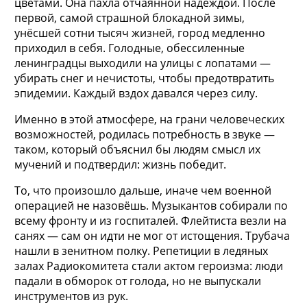
цветами. Она пахла отчаянной надеждой. После
первой, самой страшной блокадной зимы,
унёсшей сотни тысяч жизней, город медленно
приходил в себя. Голодные, обессиленные
ленинградцы выходили на улицы с лопатами —
убирать снег и нечистоты, чтобы предотвратить
эпидемии. Каждый вздох давался через силу.
Именно в этой атмосфере, на грани человеческих
возможностей, родилась потребность в звуке —
таком, который объяснил бы людям смысл их
мучений и подтвердил: жизнь победит.
То, что произошло дальше, иначе чем военной
операцией не назовёшь. Музыкантов собирали по
всему фронту и из госпиталей. Флейтиста везли на
санях — сам он идти не мог от истощения. Трубача
нашли в зенитном полку. Репетиции в ледяных
залах Радиокомитета стали актом героизма: люди
падали в обморок от голода, но не выпускали
инструментов из рук.