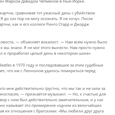
елен Марком Дэвидом Чепменом в Нью-Йорке.
картни, сравнивая тот ужасный день с убийством
Я до сих пор не могу осознать. Я не хочу». После
ртни, как и его коллеги Ринго Старр и Джордж
 новости, — объясняет вокалист. — Нам всем нужно было
х мы знали. Я не мог этого вынести. Нам просто нужно
ел и проработал целый день в некотором шоке».
eatles в 1970 году и последовавшие за этим судебные
ет, что им с Ленноном удалось помириться перед
что мне действительно грустно, что мы так и не сели за
ногласия, — признаётся музыкант. — Но, к счастью для
вор с ним был действительно замечательным, и у нас
тни называет это примирение «одним из величайших
ая их отношения с братскими: «Мы любили друг друга