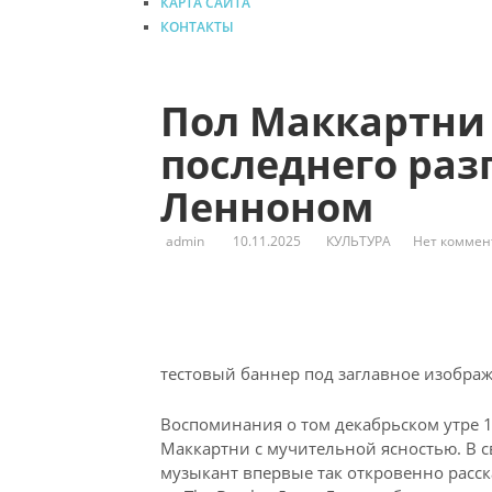
КАРТА САЙТА
КОНТАКТЫ
Пол Маккартни
последнего раз
Ленноном
admin
10.11.2025
КУЛЬТУРА
Нет коммен
тестовый баннер под заглавное изобра
Воспоминания о том декабрьском утре 19
Маккартни с мучительной ясностью. В с
музыкант впервые так откровенно
расск