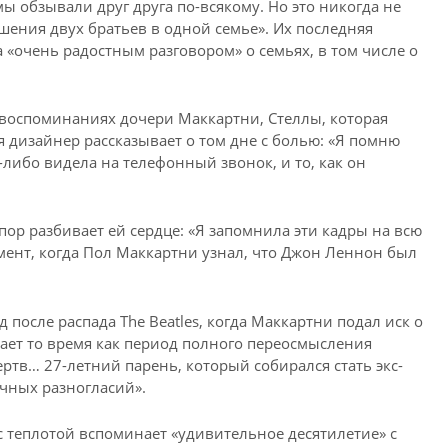
мы обзывали друг друга по-всякому. Но это никогда не
шения двух братьев в одной семье». Их последняя
 «очень радостным разговором» о семьях, в том числе о
воспоминаниях дочери Маккартни, Стеллы, которая
я дизайнер рассказывает о том дне с болью: «Я помню
либо видела на телефонный звонок, и то, как он
 пор разбивает ей сердце: «Я запомнила эти кадры на всю
омент, когда Пол Маккартни узнал, что Джон Леннон был
 после распада The Beatles, когда Маккартни подал иск о
ает то время как период полного переосмысления
ртв… 27-летний парень, который собирался стать экс-
чных разногласий».
с теплотой вспоминает «удивительное десятилетие» с