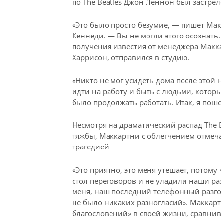
по The Beatles Джон Леннон был застр
«Это было просто безумие, — пишет Мак
Кеннеди. — Вы не могли этого осознать. 
получения известия от менеджера Макка
Харрисон, отправился в студию.
«Никто не мог усидеть дома после этой
идти на работу и быть с людьми, которы
было продолжать работать. Итак, я пош
Несмотря на драматический распад The B
тяжбы, Маккартни с облегчением отмеча
трагедией.
«Это приятно, это меня утешает, потому 
стол переговоров и не уладили наши раз
меня, наш последний телефонный разго
не было никаких разногласий». Маккар
благословений» в своей жизни, сравнив