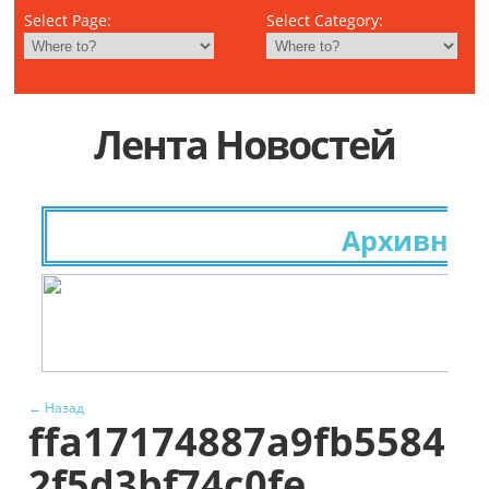
Select Page:
Select Category:
Лента Новостей
Архивные 
← Назад
ffa17174887a9fb5584
2f5d3bf74c0fe