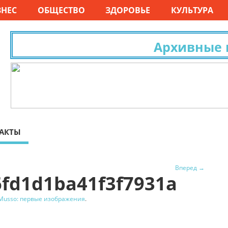
ЗНЕС
ОБЩЕСТВО
ЗДОРОВЬЕ
КУЛЬТУРА
Архивные ис
АКТЫ
Вперед →
6fd1d1ba41f3f7931a
Musso: первые изображения
.