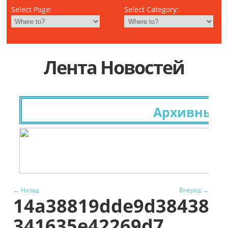
Select Page:
Select Category:
Лента Новостей
Архивные и
← Назад
Вперед →
14a38819dde9d38438
341635e42269d7