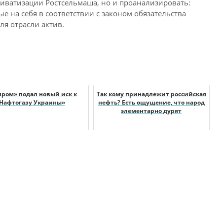
риватизации Ростсельмаша, но и проанализировать:
е на себя в соответствии с законом обязательства
ля отрасли актив.
пром» подал новый иск к
Так кому принадлежит российская
Нафтогазу Украины»
нефть? Есть ощущение, что народ
элементарно дурят