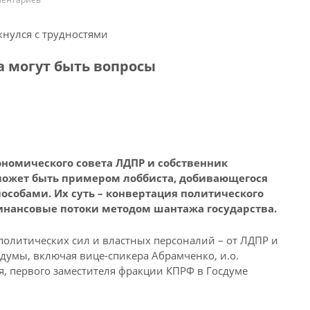
кнулся с трудностями
ва могут быть вопросы
ономического совета ЛДПР и собственник
может быть примером лоббиста, добивающегося
собами. Их суть – конвертация политического
инансовые потоки методом шантажа государства.
 политических сил и властных персоналий – от ЛДПР и
думы, включая вице-спикера Абрамченко, и.о.
я, первого заместителя фракции КПРФ в Госдуме