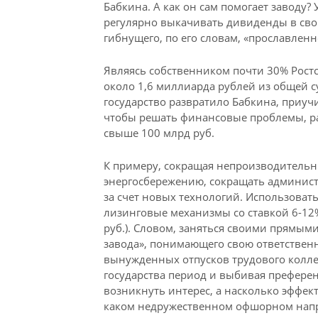
Бабкина. А как он сам помогает заводу?
регулярно выкачивать дивиденды в свой
гибнущего, по его словам, «прославленн
Являясь собственником почти 30% Рост
около 1,6 миллиарда рублей из общей с
государство развратило Бабкина, приуч
чтобы решать финансовые проблемы, ра
свыше 100 млрд руб.
К примеру, сокращая непроизводительны
энергосбережению, сокращать админис
за счет новых технологий. Использоват
лизинговые механизмы со ставкой 6-12
руб.). Словом, заняться своими прямым
завода», понимающего свою ответственно
вынужденных отпусков трудового коллек
государства период и выбивая преферен
возникнуть интерес, а насколько эффек
каком недружественном офшорном напр