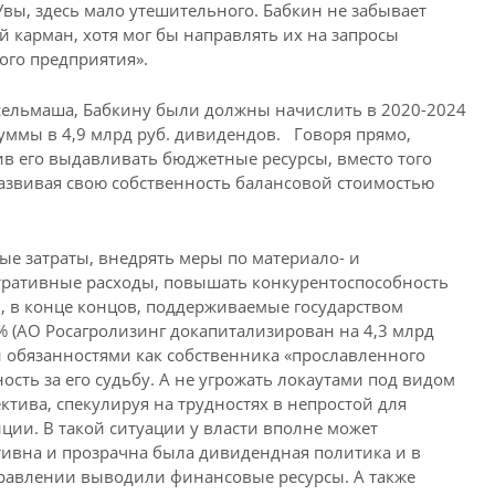
 Увы, здесь мало утешительного. Бабкин не забывает
 карман, хотя мог бы направлять их на запросы
ого предприятия».
сельмаша, Бабкину были должны начислить в 2020-2024
уммы в 4,9 млрд руб. дивидендов. Говоря прямо,
ив его выдавливать бюджетные ресурсы, вместо того
звивая свою собственность балансовой стоимостью
е затраты, внедрять меры по материало- и
тративные расходы, повышать конкурентоспособность
ь, в конце концов, поддерживаемые государством
% (АО Росагролизинг докапитализирован на 4,3 млрд
и обязанностями как собственника «прославленного
сть за его судьбу. А не угрожать локаутами под видом
тива, спекулируя на трудностях в непростой для
ции. В такой ситуации у власти вполне может
тивна и прозрачна была дивидендная политика и в
авлении выводили финансовые ресурсы. А также