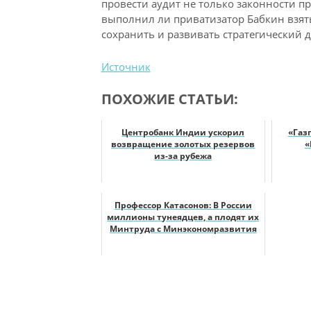
провести аудит не только законности п
выполнил ли приватизатор Бабкин взяты
сохранить и развивать стратегический д
Источник
ПОХОЖИЕ СТАТЬИ:
Центробанк Индии ускорил
«Газ
возвращение золотых резервов
«
из-за рубежа
Профессор Катасонов: В России
миллионы тунеядцев, а плодят их
Минтруда с Минэкономразвития