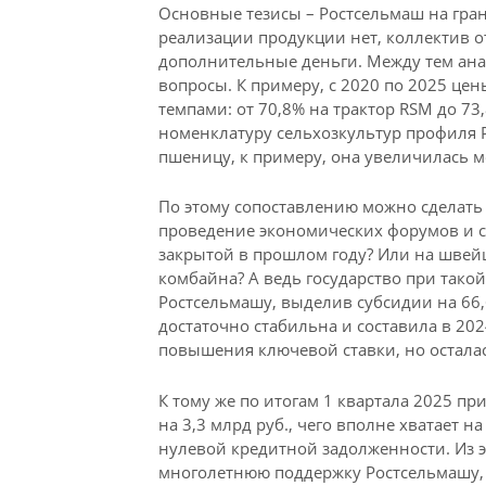
Основные тезисы – Ростсельмаш на гран
реализации продукции нет, коллектив 
дополнительные деньги. Между тем ан
вопросы. К примеру, с 2020 по 2025 ц
темпами: от 70,8% на трактор RSM до 7
номенклатуру сельхозкультур профиля Р
пшеницу, к примеру, она увеличилась м
По этому сопоставлению можно сделать
проведение экономических форумов и с
закрытой в прошлом году? Или на швейц
комбайна? А ведь государство при так
Ростсельмашу, выделив субсидии на 66,6
достаточно стабильна и составила в 202
повышения ключевой ставки, но осталас
К тому же по итогам 1 квартала 2025 пр
на 3,3 млрд руб., чего вполне хватает 
нулевой кредитной задолженности. Из эт
многолетнюю поддержку Ростсельмашу, 