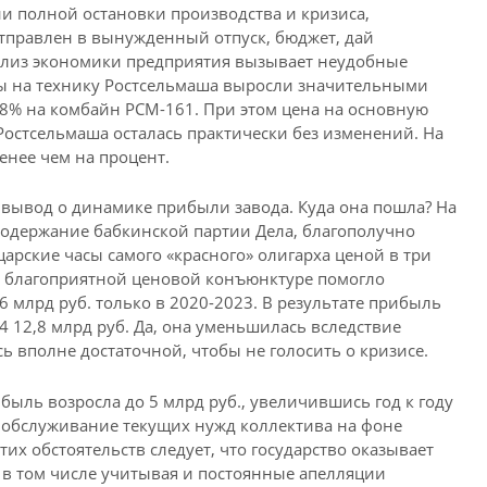
и полной остановки производства и кризиса,
отправлен в вынужденный отпуск, бюджет, дай
ализ экономики предприятия вызывает неудобные
ены на технику Ростсельмаша выросли значительными
3,8% на комбайн РСМ-161. При этом цена на основную
остсельмаша осталась практически без изменений. На
енее чем на процент.
 вывод о динамике прибыли завода. Куда она пошла? На
одержание бабкинской партии Дела, благополучно
арские часы самого «красного» олигарха ценой в три
ой благоприятной ценовой конъюнктуре помогло
 млрд руб. только в 2020-2023. В результате прибыль
4 12,8 млрд руб. Да, она уменьшилась вследствие
ь вполне достаточной, чтобы не голосить о кризисе.
ибыль возросла до 5 млрд руб., увеличившись год к году
на обслуживание текущих нужд коллектива на фоне
их обстоятельств следует, что государство оказывает
в том числе учитывая и постоянные апелляции