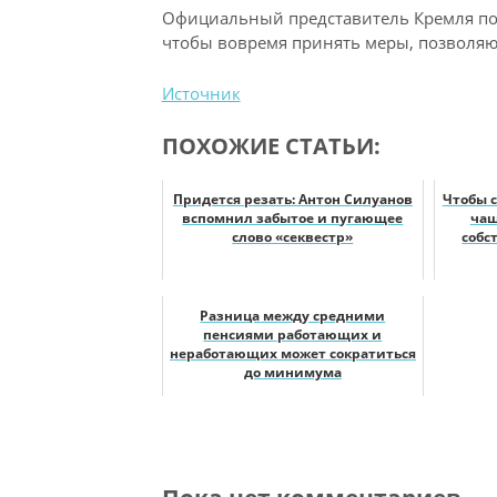
Официальный представитель Кремля подч
чтобы вовремя принять меры, позволяю
Источник
ПОХОЖИЕ СТАТЬИ:
Придется резать: Антон Силуанов
Чтобы с
вспомнил забытое и пугающее
чащ
слово «секвестр»
собс
Разница между средними
пенсиями работающих и
неработающих может сократиться
до минимума