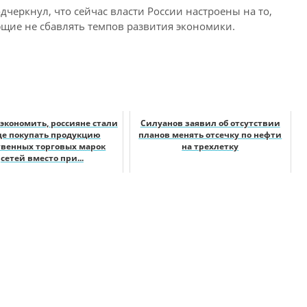
еркнул, что сейчас власти России настроены на то,
щие не сбавлять темпов развития экономики.
экономить, россияне стали
Силуанов заявил об отсутствии
е покупать продукцию
планов менять отсечку по нефти
твенных торговых марок
на трехлетку
сетей вместо при...