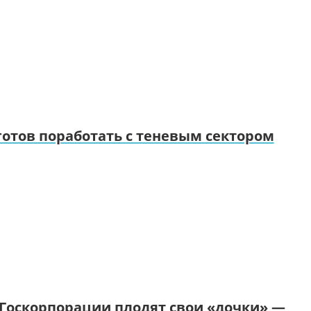
отов поработать с теневым сектором
 Госкорпорации плодят свои «дочки» —