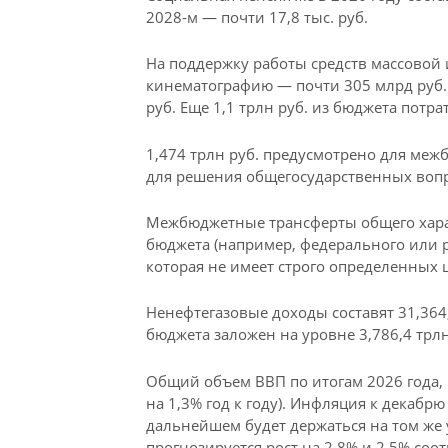
2028-м — почти 17,8 тыс. руб.
На поддержку работы средств массовой 
кинематографию — почти 305 млрд руб. 
руб. Еще 1,1 трлн руб. из бюджета потр
1,474 трлн руб. предусмотрено для меж
для решения общегосударственных вопр
Межбюджетные трансферты общего харак
бюджета (например, федерального или р
которая не имеет строго определенных 
Ненефтегазовые доходы составят 31,364,
бюджета заложен на уровне 3,786,4 трлн
Общий объем ВВП по итогам 2026 года, 
на 1,3% год к году). Инфляция к декабрю
дальнейшем будет держаться на том же у
прогнозируется рост на 2,8% и 2,5% соо