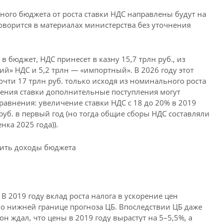
ого бюджета от роста ставки НДС направлены будут на
оворится в материалах министерства без уточнения
в бюджет, НДС принесет в казну 15,7 трлн руб., из
ий» НДС и 5,2 трлн — «импортный». В 2026 году этот
чти 17 трлн руб. только исходя из номинального роста
ения ставки дополнительные поступления могут
 сравнения: увеличение ставки НДС с 18 до 20% в 2019
руб. в первый год (но тогда общие сборы НДС составляли
нка 2025 года)).
чить доходы бюджета
 В 2019 году вклад роста налога в ускорение цен
вало нижней границе прогноза ЦБ. Впоследствии ЦБ даже
н ждал, что цены в 2019 году вырастут на 5–5,5%, а