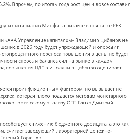
,2%. Впрочем, по итогам года рост цен и вовсе составил
других инициатив Минфина читайте в подписке РБК
и «ААА Управление капиталом» Владимир Цибанов не
ышение в 2026 году будет упреждающей и опередит
стопроцентного переноса повышения в цены не будет.
ичности спроса и баланса сил на рынке в каждом
клад повышения НДС в инфляцию Цибанов оценивает
ляется проинфляционным фактором, но вызывает не
ржек, которая плохо поддается методам монетарного
акроэкономическому анализу ОТП Банка Дмитрий
пособствует снижению бюджетного дефицита, а это как
м, считает заведующий лабораторией денежно-
 Евгений Горюнов.