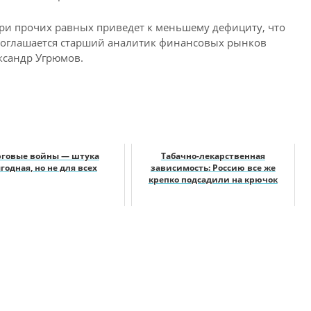
при прочих равных приведет к меньшему дефициту, что
соглашается старший аналитик финансовых рынков
ксандр Угрюмов.
рговые войны — штука
Табачно-лекарственная
годная, но не для всех
зависимость: Россию все же
крепко подсадили на крючок