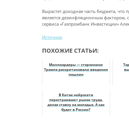
Вырастет доходная часть бюджета, что 
является дезинфляционным фактором, 
сервиса «Газпромбанк Инвестиции» Але
Источник
ПОХОЖИЕ СТАТЬИ:
Миллиардеры — сторонники
То
Трампа раскритиковали введение
вы
пошлин
В Китае нейросети
перестраивают рынок труда,
делая ставку на молодых. А как
будет в России?