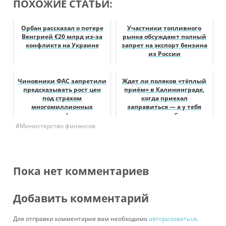
ПОХОЖИЕ СТАТЬИ:
Орбан рассказал о потере
Участники топливного
Венгрией €20 млрд из-за
рынка обсуждают полный
конфликта на Украине
запрет на экспорт бензина
из России
Чиновники ФАС запретили
Ждет ли поляков «тёплый
предсказывать рост цен
приём» в Калининграде,
под страхом
когда приехал
многомиллионных
заправиться — а у тебя
штрафов
машину отобрали
#Министерство финансов
Пока нет комментариев
Добавить комментарий
Для отправки комментария вам необходимо
авторизоваться
.