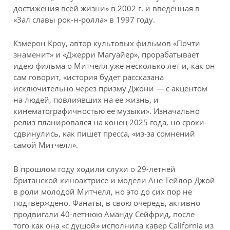
достижения всей жизни» в 2002 г. и введенная в
«Зал славы рок-н-ролла» в 1997 году.
Кэмерон Кроу, автор культовых фильмов «Почти
знаменит» и «Джерри Магуайер», прорабатывает
идею фильма о Митчелл уже несколько лет и, как он
сам говорит, «история будет рассказана
исключительно через призму Джони — с акцентом
на людей, повлиявших на ее жизнь, и
кинематографичностью ее музыки». Изначально
релиз планировался на конец 2025 года, но сроки
сдвинулись, как пишет пресса, «из-за сомнений
самой Митчелл».
В прошлом году ходили слухи о 29-летней
британской киноактрисе и модели Ане Тейлор-Джой
в роли молодой Митчелл, но это до сих пор не
подтверждено. Фанаты, в свою очередь, активно
продвигали 40-летнюю Аманду Сейфрид, после
того как она «с душой» исполнила кавер California из