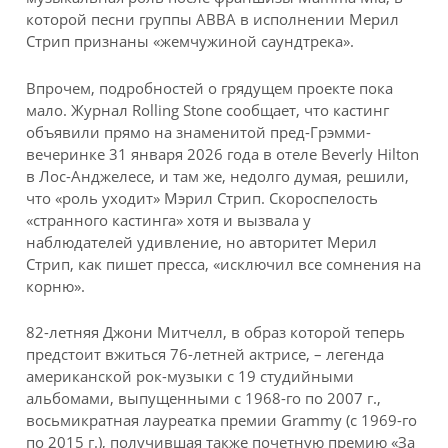
которой песни группы ABBA в исполнении Мерил
Стрип признаны «жемчужиной саундтрека».
Впрочем, подробностей о грядущем проекте пока
мало. Журнал Rolling Stone сообщает, что кастинг
объявили прямо на знаменитой пред-Грэмми-
вечеринке 31 января 2026 года в отеле Beverly Hilton
в Лос-Анджелесе, и там же, недолго думая, решили,
что «роль уходит» Мэрил Стрип. Скороспелость
«странного кастинга» хотя и вызвала у
наблюдателей удивление, но авторитет Мерил
Стрип, как пишет пресса, «исключил все сомнения на
корню».
82-летняя Джони Митчелл, в образ которой теперь
предстоит вжиться 76-летней актрисе, – легенда
американской рок-музыки с 19 студийными
альбомами, выпущенными с 1968-го по 2007 г.,
восьмикратная лауреатка премии Grammy (с 1969-го
по 2015 г.), получившая также почетную премию «За