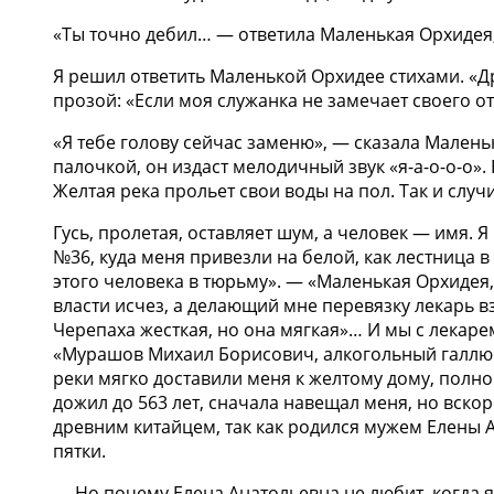
«Ты точно дебил… — ответила Маленькая Орхидея, —
Я решил ответить Маленькой Орхидее стихами. «Др
прозой: «Если моя служанка не замечает своего от
«Я тебе голову сейчас заменю», — сказала Малень
палочкой, он издаст мелодичный звук «я-а-о-о-о». 
Желтая река прольет свои воды на пол. Так и случ
Гусь, пролетая, оставляет шум, а человек — имя.
№36, куда меня привезли на белой, как лестница 
этого человека в тюрьму». — «Маленькая Орхидея,
власти исчез, а делающий мне перевязку лекарь в
Черепаха жесткая, но она мягкая»… И мы с лекаре
«Мурашов Михаил Борисович, алкогольный галлюци
реки мягко доставили меня к желтому дому, полном
дожил до 563 лет, сначала навещал меня, но вскор
древним китайцем, так как родился мужем Елены 
пятки.
— Но почему Елена Анатольевна не любит, когда я