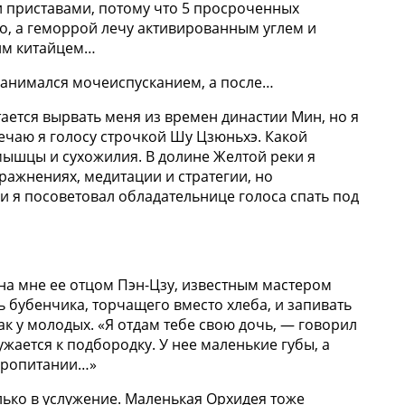
 приставами, потому что 5 просроченных
во, а геморрой лечу активированным углем и
ним китайцем…
я занимался мочеиспусканием, а после…
ается вырвать меня из времен династии Мин, но я
вечаю я голосу строчкой Шу Цзюньхэ. Какой
 мышцы и сухожилия. В долине Желтой реки я
ражнениях, медитации и стратегии, но
 и я посоветовал обладательнице голоса спать под
на мне ее отцом Пэн-Цзу, известным мастером
ь бубенчика, торчащего вместо хлеба, и запивать
ак у молодых. «Я отдам тебе свою дочь, — говорил
жается к подбородку. У нее маленькие губы, а
 пропитании…»
олько в услужение. Маленькая Орхидея тоже