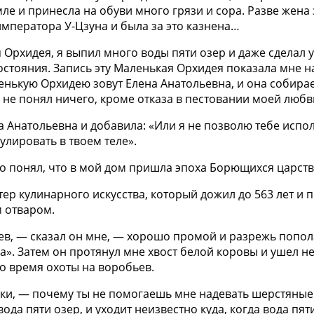
ле и принесла на обуви много грязи и сора. Разве жена 
императора У-Цзуна и была за это казнена…
я Орхидея, я выпил много воды пяти озер и даже сделал
остояния. Запись эту Маленькая Орхидея показала мне 
енькую Орхидею зовут Елена Анатольевна, и она собирае
 не понял ничего, кроме отказа в пестовании моей любви
а Анатольевна и добавила: «Или я не позволю тебе испо
улировать в твоем теле».
вно понял, что в мой дом пришла эпоха Борющихся царств
ер кулинарного искусства, который дожил до 563 лет и 
 отваром.
, — сказал он мне, — хорошо промой и разрежь попола
». Затем он протянул мне хвост белой коровы и ушел неи
о время охоты на воробьев.
нки, — почему ты не помогаешь мне надевать шерстяные
 вода пяти озер, и уходит неизвестно куда, когда вода пя