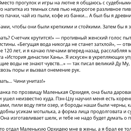
место прогулок и игры на лютне я общаюсь с судебными
то напитка из темных слив пью недорогое разливное пи
 из пачки, чай из пыли, кофе из банки… А был бы я древ
 зубами, чтобы они были крепкими и стойкими. Затем бы 
ать? Счетчик крутится!» — противный женский голос пыт
истины. «Бегущая вода никогда не станет затхлой», — от
не 120 лет, и я качаю плечами вперед-назад, расслабляя
та «История династии Хань». Я искусен в укрепляющих уп
щие воды не знают чувств…» — так писал великий Ду Му,
квозь поры и вызвал онемение рук.
вать… Чини унитаз!»
ужанка по прозвищу Маленькая Орхидея, она была дарова
и ушел неизвестно куда. Пэн-Цзу научил меня есть корен
рами, пили воду пяти озер, и бороды наши были черны, к
добны усикам мотылька, а форма лица продолговата и су
Она изготавливает шелк, и тебе не надо будет думать о
 что отдал Маленькую Орхидею мне в жены, а я брал ее т