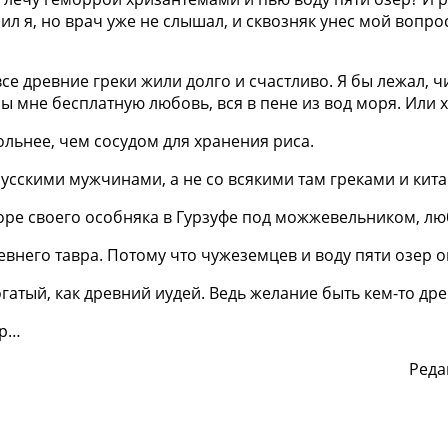
 я, но врач уже не слышал, и сквозняк унес мой вопрос 
се древние греки жили долго и счастливо. Я бы лежал, ч
ы мне бесплатную любовь, вся в пене из вод моря. Или х
льнее, чем сосудом для хранения риса.
русскими мужчинами, а не со всякими там греками и кит
дворе своего особняка в Гурзуфе под можжевельником, 
евнего тавра. Потому что чужеземцев и воду пяти озер о
Богатый, как древний иудей. Ведь желание быть кем-то 
ер…
Реда