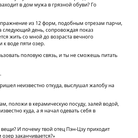
заходит в дом мужа в грязной обуви? Го
 упражнение из 12 форм, подобным отрезам парчи,
на следующий день, сопровождая показ
тся жить со мной до возраста вечного
 к воде пяти озер.
льзовать половую связь, и ты не сможешь питать
.
пришел неизвестно откуда, выслушал жалобу на
м, положи в керамическую посуду, залей водой,
звестно куда, а я начал одевать себя в
 вещи? И почему твой отец Пэн-Цзу приходит
ти озер заканчивается?»