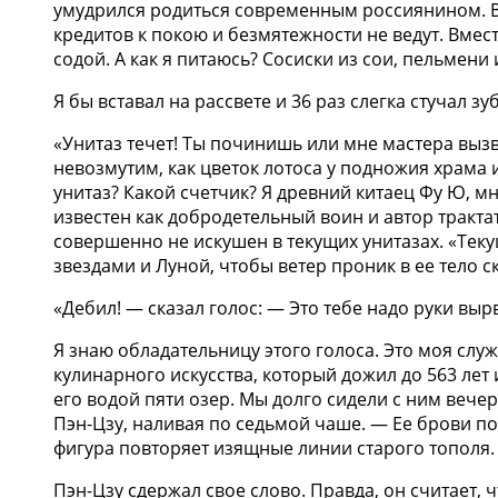
умудрился родиться современным россиянином. В
кредитов к покою и безмятежности не ведут. Вмес
содой. А как я питаюсь? Сосиски из сои, пельмени
Я бы вставал на рассвете и 36 раз слегка стучал
«Унитаз течет! Ты починишь или мне мастера вызв
невозмутим, как цветок лотоса у подножия храма 
унитаз? Какой счетчик? Я древний китаец Фу Ю, м
известен как добродетельный воин и автор тракта
совершенно не искушен в текущих унитазах. «Теку
звездами и Луной, чтобы ветер проник в ее тело с
«Дебил! — сказал голос: — Это тебе надо руки выр
Я знаю обладательницу этого голоса. Это моя сл
кулинарного искусства, который дожил до 563 лет 
его водой пяти озер. Мы долго сидели с ним вече
Пэн-Цзу, наливая по седьмой чаше. — Ее брови по
фигура повторяет изящные линии старого тополя. 
Пэн-Цзу сдержал свое слово. Правда, он считает,