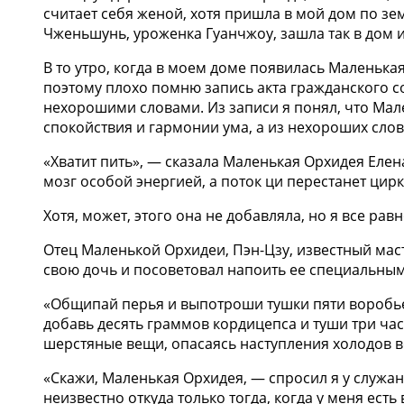
считает себя женой, хотя пришла в мой дом по зем
Чженьшунь, уроженка Гуанчжоу, зашла так в дом 
В то утро, когда в моем доме появилась Маленька
поэтому плохо помню запись акта гражданского с
нехорошими словами. Из записи я понял, что Мал
спокойствия и гармонии ума, а из нехороших слов
«Хватит пить», — сказала Маленькая Орхидея Елен
мозг особой энергией, а поток ци перестанет цирк
Хотя, может, этого она не добавляла, но я все ра
Отец Маленькой Орхидеи, Пэн-Цзу, известный маст
свою дочь и посоветовал напоить ее специальным
«Общипай перья и выпотроши тушки пяти воробьев
добавь десять граммов кордицепса и туши три часа
шерстяные вещи, опасаясь наступления холодов в
«Скажи, Маленькая Орхидея, — спросил я у служа
неизвестно откуда только тогда, когда у меня есть