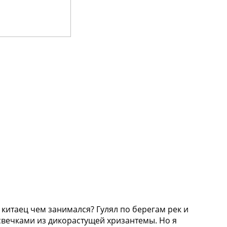
китаец чем занимался? Гулял по берегам рек и
свечками из дикорастущей хризантемы. Но я