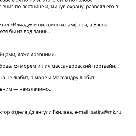
вниз по лестнице и, минуя охрану, развеял его в
итал «Илиаду» и пил вино из амфоры, а Елена
отя бы из вод ванны.
айцами, даже древними.
любовался морем и пил массандровский портвейн…
на не любит, а море и Массандру любит.
древним — неизлечимо…
ктор отдела Джангули Гвилава, e-mail: satira@mk.ru