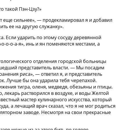
то такой Пэн-Цзу?»
ет еще сильнее», — продекламировал я и добавил
ить ее на другую служанку».
а. Если ударить по этому сосуду деревянной
«о-о-о-а-я», инь и ян поменяются местами, а
матологического отделения городской больницы
дошедший представитель власти. — Мы посадим
анения риса», — ответил я, и представитель
ок. Лучше бы она ударила тебя черепахой.
жения тигра, оленя, медведя, обезьяны и птицы.
 лекарь растворился в воздухе, и воды Желтой
известный мастер кулинарного искусства, который
да, а лечащий врач сказал, что я не мог родиться
иляторном заводе. Несмотря на свои прекрасные
азве можно из-за этого бить по голове