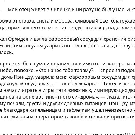
 мой отец живет в Липецке и ни разу не был у нас. И к
ожа от страха, снега и мороза, сливовый цвет благоуха
ца, приходящего ко мне пить воду пяти озер, надо замен
кая Орхидея и взяла фарфоровый сосуд для хранения рис
Если этим сосудом ударить по голове, то она издаст звук 
илось.
 Я пролетел без шума и оставил свое имя в списках трав
в небо, повозке. «Кто нанес тебе травму? — спросил по
 дочь Пэн-Цзу, ударила меня фарфоровым сосудом для хр
здохнул. «Сосуд тяжел… — сказал лекарь. — Тяжел и жест
м начали играть в игры пяти животных, имитирующих дви
ноз на фоне абстинентного синдрома», — сказал кто-то,
у печали, грусти и других древних китайцев. Пэн-Цзу, 
е благодаря капельницам и таблеткам ушел неизвестно ку
Анатольевны и оператором газовой котельной при вент
 лечу геморрой хризантемами и пью воду пяти озер? И р