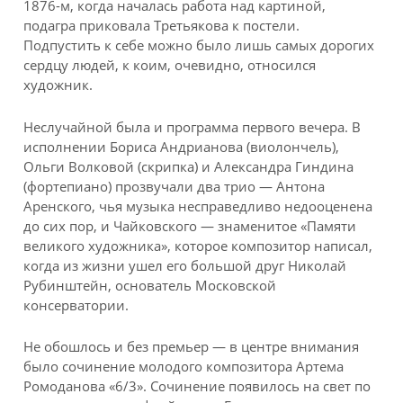
1876-м, когда началась работа над картиной,
подагра приковала Третьякова к постели.
Подпустить к себе можно было лишь самых дорогих
сердцу людей, к коим, очевидно, относился
художник.
Неслучайной была и программа первого вечера. В
исполнении Бориса Андрианова (виолончель),
Ольги Волковой (скрипка) и Александра Гиндина
(фортепиано) прозвучали два трио — Антона
Аренского, чья музыка несправедливо недооценена
до сих пор, и Чайковского — знаменитое «Памяти
великого художника», которое композитор написал,
когда из жизни ушел его большой друг Николай
Рубинштейн, основатель Московской
консерватории.
Не обошлось и без премьер — в центре внимания
было сочинение молодого композитора Артема
Ромоданова «6/3». Сочинение появилось на свет по