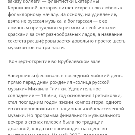
заказу коллеги — флейтистки Екатерины
Корнишиной, которая питает искреннюю любовь к
фольклорному началу. За основу, на удивление,
взята не русская музыка, а болгарская — с ее
ломаным причудливым ритмом и необычными
красками за счет разнообразных ладов, а название
секстета расшифровывается довольно просто: шесть
музыкантов на три части.
Концерт-открытие во Врубелевском зале
Завершился фестиваль в последний майский день,
прямо перед днем рождения «солнца русской
музыки» Михаила Глинки. Удивительное
совпадение — 1856-й, год основания Третьяковки,
стал последним годом жизни композитора, одного
из основоположников национальной классической
музыки. Но программа финального музыкального
вечера в стенах галереи была по традиции
джазовой, когда все происходит на сцене во
внутреннем дворе. Но май-2026 «порадовал»