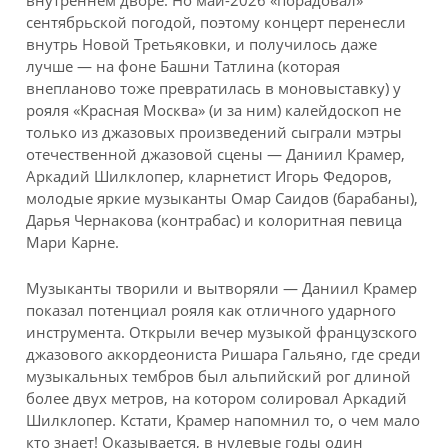
сентябрьской погодой, поэтому концерт перенесли
внутрь Новой Третьяковки, и получилось даже
лучше — на фоне Башни Татлина (которая
внепланово тоже превратилась в моновыставку) у
рояля «Красная Москва» (и за ним) калейдоскоп не
только из джазовых произведений сыграли мэтры
отечественной джазовой сцены — Даниил Крамер,
Аркадий Шилклопер, кларнетист Игорь Федоров,
молодые яркие музыканты Омар Саидов (барабаны),
Дарья Чернакова (контрабас) и колоритная певица
Мари Карне.
Музыканты творили и вытворяли — Даниил Крамер
показал потенциал рояля как отличного ударного
инструмента. Открыли вечер музыкой французского
джазового аккордеониста Ришара Гальяно, где среди
музыкальных тембров был альпийский рог длиной
более двух метров, на котором солировал Аркадий
Шилклопер. Кстати, Крамер напомнил то, о чем мало
кто знает! Оказывается, в нулевые годы один