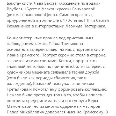
Бакста» кисти Льва Бакста, «Хождение по водам»
Врубеля, «Букет и флакон красок» Гончаровой
(рифма к выставке «Цветы. Символ красоты»,
приуроченной в том числе к 170-летию ГТГ) и Сергей
Рахманинов в интерпретации Леонида Пастернака.
Концерт-открытие прошел под пристальным
наблюдением самого Павла Третьякова —
основатель галереи глядел на нас с портрета кисти
Ивана Крамского. Портрет скромно стоял в стороне,
за зрительскими спинами. Кстати, портрет этот
знаковый не только по причине юбилея галереи: с
художником мецената связывала тесная дружба
(хотя были как периоды сближения, так и
охлаждения), Крамской выступал советчиком
Третьякова и помогал ему формировать коллекцию.
Немало было претендентов на то, чтобы написать
портреты предпринимателя и его супруги Веры
Мамонтовой, но из многих одаренных мастеров
Павел Михайлович доверился именно Крамскому. В