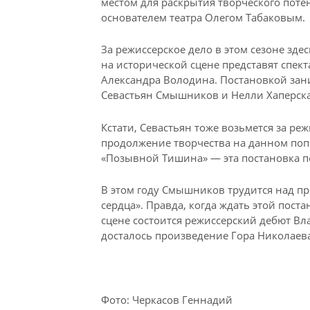
местом для раскрытия творческого поте
основателем театра Олегом Табаковым.
За режиссерское дело в этом сезоне здесь
на исторической сцене представят спек
Александра Володина. Постановкой зани
Севастьян Смышников и Нелли Хаперска
Кстати, Севастьян тоже возьмется за реж
продолжение творчества на данном поп
«Позывной Тишина» — эта постановка пе
В этом году Смышников трудится над п
сердца». Правда, когда ждать этой поста
сцене состоится режиссерский дебют Вл
досталось произведение Гора Николаева
Фото: Черкасов Геннадий