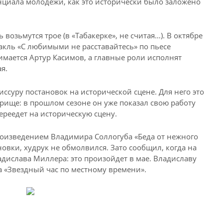
нциала молодежи, как это исторически было заложено
 возьмутся трое (в «Табакерке», не считая…). В октябре
такль «С любимыми не расставайтесь» по пьесе
мается Артур Касимов, а главные роли исполнят
я.
иссуру постановок на исторической сцене. Для него это
рище: в прошлом сезоне он уже показал свою работу
реедет на историческую сцену.
роизведением Владимира Соллогуба «Беда от нежного
новки, худрук не обмолвился. Зато сообщил, когда на
адислава Миллера: это произойдет в мае. Владиславу
 «Звездный час по местному времени».