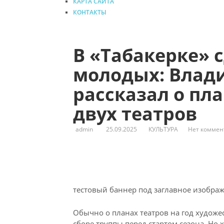
КАРТА САЙТА
КОНТАКТЫ
В «Табакерке» 
молодых: Влад
рассказал о пла
двух театров
admin
25.09.2025
КУЛЬТУРА
Нет коммен
тестовый баннер под заглавное изобра
Обычно о планах театров на год худож
сборе труппы перед стартом сезона. Но