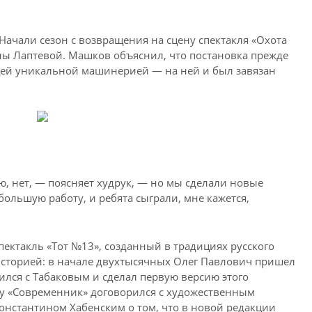
Начали сезон с возвращения на сцену спектакля «Охота
ны Лаптевой. Машков объяснил, что постановка прежде
щей уникальной машинерией — на ней и был завязан
ю, нет, — поясняет худрук, — но мы сделали новые
ольшую работу, и ребята сыграли, мне кажется,
пектакль «Тот №13», созданный в традициях русского
 историей: в начале двухтысячных Олег Павлович пришел
лся с Табаковым и сделал первую версию этого
оду «Современник» договорился с художественным
онстантином Хабенским о том, что в новой редакции