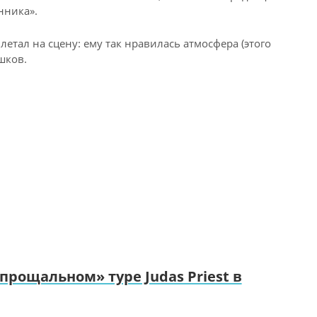
нника».
етал на сцену: ему так нравилась атмосфера (этого
шков.
прощальном» туре Judas Priest в