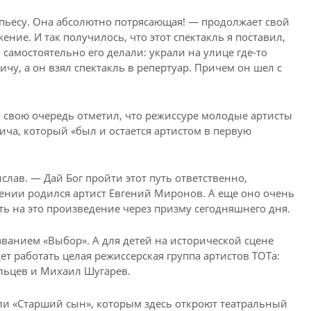
пьесу. Она абсолютно потрясающая! — продолжает свой
ние. И так получилось, что этот спектакль я поставил,
 самостоятельно его делали: украли на улице где-то
ичу, а он взял спектакль в репертуар. Причем он шел с
 свою очередь отметил, что режиссуре молодые артисты
ича, который «был и остается артистом в первую
лав. — Дай Бог пройти этот путь ответственно,
дении родился артист Евгений Миронов. А еще оно очень
ь на это произведение через призму сегодняшнего дня.
званием «Выбор». А для детей на исторической сцене
ет работать целая режиссерская группа артистов ТОТа:
ольцев и Михаил Шугарев.
ли «Старший сын», которым здесь откроют театральный