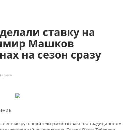
сделали ставку на
имир Машков
нах на сезон сразу
тариев
жение
ественные руководители рассказывают на традиционном
 художественный руководитель Театра Олега Табакова