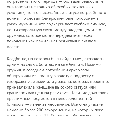
погребений этого периода — большая редкость, и
она говорит не только об особых почвенных
условиях, но и о высочайшем статусе погребённого
воина. По словам Сейера, меч был похоронен в
руках мужчины, что подчёркивает глубоко личную,
почти сакральную связь между владельцем и его
оружием, которое могло передаваться через
поколения как фамильная реликвия и символ
власти.
Кладбище, на котором был найден меч, оказалось
одним из самых богатых на юге Англии. Помимо
оружия, в соседнем погребении археологи
обнаружили изысканную золотую подвеску с
изображением змеи или дракона, которая, вероятно,
принадлежала женщине высокого статуса или
хранилась как ценная реликвия. Наличие двух таких
престижных предметов в непосредственной
близости — явление необычное. Всего на участке
найдено более 200 захоронений, из которых пока
исследовано лишь 12. Среди уже обнаруженных