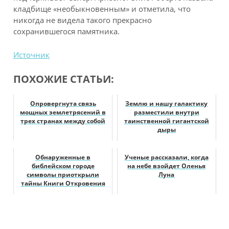
кладбище «необыкновенным» и отметила, что
никогда не видела такого прекрасно
сохранившегося памятника.
Источник
ПОХОЖИЕ СТАТЬИ:
Опровергнута связь
Землю и нашу галактику
мощных землетрясений в
разместили внутри
трех странах между собой
таинственной гигантской
дыры
Обнаруженные в
Ученые рассказали, когда
библейском городе
на небе взойдет Оленья
символы приоткрыли
Луна
тайны Книги Откровения