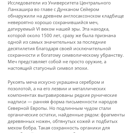
Исследователи из Университета Центрального
Ланкашира во главе с Дунканом Сейером
обнаружили на древнем англосаксонском кладбище
невероятно хорошо сохранившийся меч,
датируемый VI веком нашей эры. Эта находка,
которой около 1500 лет, сразу же была признана
одной из самых значительных за последние
десятилетия благодаря своей исключительной
сохранности и богатому символическому убранству.
Меч представляет собой не просто оружие, а
настоящий статусный символ эпохи.
Рукоять меча искусно украшена серебром и
позолотой, а на его лезвии и металлических
компонентах выгравированы редкие рунические
надписи — ранняя форма письменности народов
Северной Европы. Но подлинным чудом стали
органические остатки, найденные рядом: фрагменты
деревянных ножен, обтянутых кожей и подбитых
мехом бобра. Такая сохранность органики для