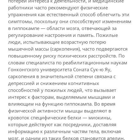
потерей интереса к деятельности, и медицинские
работники часто рекомендуют физические
упражнения как естественный способ облегчить эти
симптомы, поскольку они способствуют изменениям
в гиппокампе — области мозга, отвечающей за
регулирование настроения и память. Пожилые
люди, испытывающие возрастную потерю
мышечной массы (саркопения), часто подвергаются
повышенному риску психических расстройств. По
словам специалиста по реабилитационным наукам
Гонконгского университета Соната Сук-ю Яу,
саркопения в значительной степени связана с
депрессией и снижением когнитивных
способностей у пожилых людей, что вызывает
интерес к факторам, выделяемым мышцами и
влияющим на функцию гиппокампа. Во время
физической активности мышцы выделяют в
кровоток специфические белки — миокины,
которые действуют как посредники, доставляя
информацию к различным частям тела, включая
мозг, и одним из таких белков становится апелин,