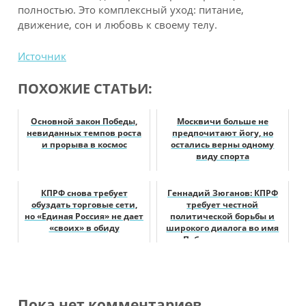
полностью. Это комплексный уход: питание,
движение, сон и любовь к своему телу.
Источник
ПОХОЖИЕ СТАТЬИ:
Основной закон Победы,
Москвичи больше не
невиданных темпов роста
предпочитают йогу, но
и прорыва в космос
остались верны одному
виду спорта
КПРФ снова требует
Геннадий Зюганов: КПРФ
обуздать торговые сети,
требует честной
но «Единая Россия» не дает
политической борьбы и
«своих» в обиду
широкого диалога во имя
Победы и созида...
Пока нет комментариев