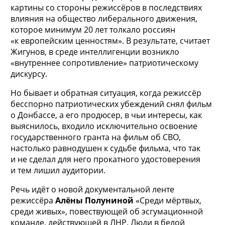
картины со стороны режиссёров в последствиях
влияния на общество либерального движения,
которое минимум 20 лет толкало россиян
«к европейским ценностям». В результате, считает
Жигунов, в среде интеллигенции возникло
«внутреннее сопротивление» патриотическому
дискурсу.
Но бывает и обратная ситуация, когда режиссёр
бесспорно патриотических убеждений снял фильм
о Донбассе, а его продюсер, в чьи интересы, как
выяснилось, входило исключительно освоение
государственного гранта на фильм об СВО,
настолько равнодушен к судьбе фильма, что так
и не сделал для него прокатного удостоверения
и тем лишил аудитории.
Речь идёт о новой документальной ленте
режиссёра
Алёны Полуниной
«Среди мёртвых,
среди живых», повествующей об эсгумационной
команде, действующей в ЛНР. Люди в белой