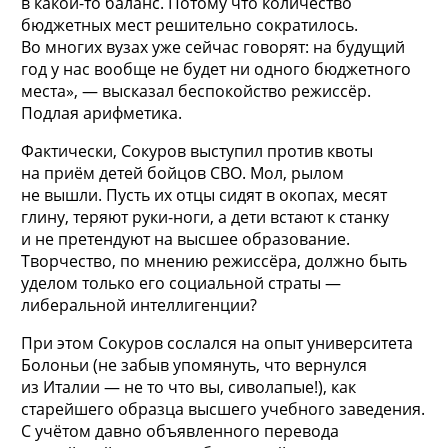
в какой-то баланс. Потому что количество
бюджетных мест решительно сократилось.
Во многих вузах уже сейчас говорят: на будущий
год у нас вообще не будет ни одного бюджетного
места», — высказал беспокойство режиссёр.
Подлая арифметика.
Фактически, Сокуров выступил против квоты
на приём детей бойцов СВО. Мол, рылом
не вышли. Пусть их отцы сидят в окопах, месят
глину, теряют руки-ноги, а дети встают к станку
и не претендуют на высшее образование.
Творчество, по мнению режиссёра, должно быть
уделом только его социальной страты —
либеральной интеллигенции?
При этом Сокуров сослался на опыт университета
Болоньи (не забыв упомянуть, что вернулся
из Италии — не то что вы, сиволапые!), как
старейшего образца высшего учебного заведения.
С учётом давно объявленного перевода