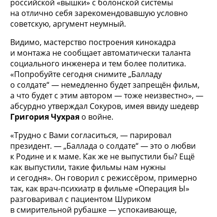
российской «вышки» с болонской системы
на отлично себя зарекомендовавшую условно
советскую, аргумент неумный.
Видимо, мастерство построения кинокадра
и монтажа не сообщает автоматически таланта
социального инженера и тем более политика.
«Попробуйте сегодня снимите „Балладу
о солдате“ — немедленно будет запрещён фильм,
а что будет с этим автором — тоже неизвестно», —
абсурдно утверждал Сокуров, имея ввиду шедевр
Григория Чухрая
о войне.
«Трудно с Вами согласиться, — парировал
президент. — „Баллада о солдате“ — это о любви
к Родине и к маме. Как же не выпустили бы? Ещё
как выпустили, такие фильмы нам нужны
и сегодня». Он говорил с режиссёром, примерно
так, как врач-психиатр в фильме «Операция Ы»
разговаривал с пациентом Шуриком
в смирительной рубашке — успокаивающе,