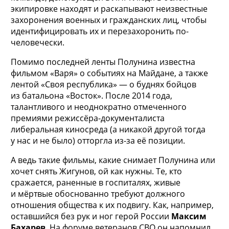
экипировке находят и раскапывают неизвестные
захоронения военных и гражданских лиц, чтобы
идентифицировать их и перезахоронить по-
человечески.
Помимо последней ленты Полунина известна
фильмом «Варя» о событиях на Майдане, а также
лентой «Своя республика» — о буднях бойцов
из батальона «Восток». После 2014 года,
талантливого и неоднократно отмеченного
премиями режиссёра-документалиста
либеральная киносреда (а никакой другой тогда
у нас и не было) отторгла из-за её позиции.
А ведь такие фильмы, какие снимает Полунина или
хочет снять Жигунов, ой как нужны. Те, кто
сражается, раненные в госпиталях, живые
и мёртвые обоснованно требуют должного
отношения общества к их подвигу. Как, например,
оставшийся без рук и ног герой России
Максим
Бахарев
. На форуме ветеранов СВО он напомнил