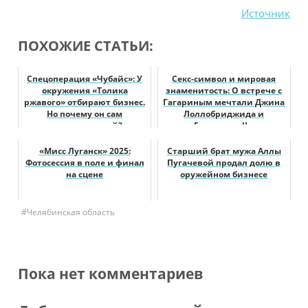
Источник
ПОХОЖИЕ СТАТЬИ:
Спецоперация «Чубайс»: У
Секс-символ и мировая
окружения «Толика
знаменитость: О встрече с
ржавого» отбирают бизнес.
Гагариным мечтали Джина
Но почему он сам
Лоллобриджида и
неприкасаемый?
Елизавета II...
«Мисс Луганск» 2025:
Старший брат мужа Аллы
Фотосессия в поле и финал
Пугачевой продал долю в
на сцене
оружейном бизнесе
#Челябинская область
Пока нет комментариев