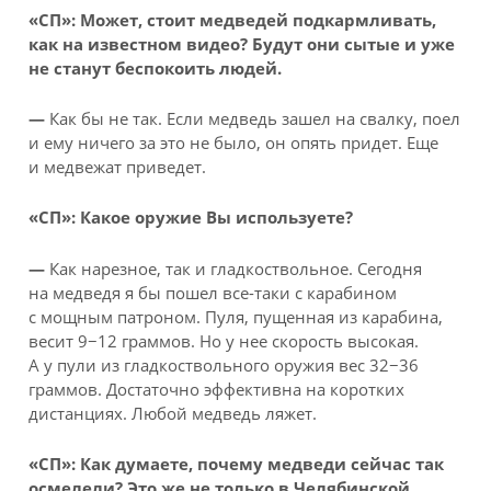
«СП»: Может, стоит медведей подкармливать,
как на известном видео? Будут они сытые и уже
не станут беспокоить людей.
—
Как бы не так. Если медведь зашел на свалку, поел
и ему ничего за это не было, он опять придет. Еще
и медвежат приведет.
«СП»: Какое оружие Вы используете?
—
Как нарезное, так и гладкоствольное. Сегодня
на медведя я бы пошел все-таки с карабином
с мощным патроном. Пуля, пущенная из карабина,
весит 9−12 граммов. Но у нее скорость высокая.
А у пули из гладкоствольного оружия вес 32−36
граммов. Достаточно эффективна на коротких
дистанциях. Любой медведь ляжет.
«СП»: Как думаете, почему медведи сейчас так
осмелели? Это же не только в Челябинской