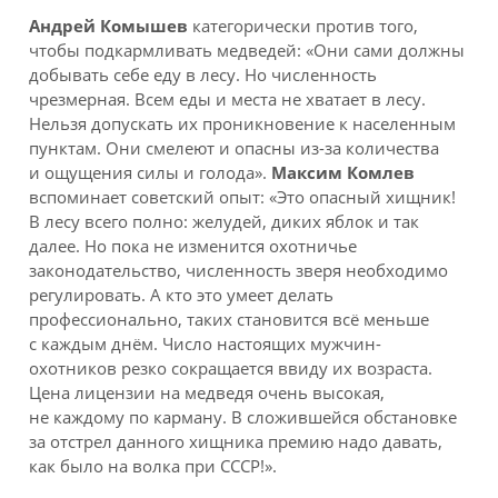
Андрей Комышев
категорически против того,
чтобы подкармливать медведей: «Они сами должны
добывать себе еду в лесу. Но численность
чрезмерная. Всем еды и места не хватает в лесу.
Нельзя допускать их проникновение к населенным
пунктам. Они смелеют и опасны из-за количества
и ощущения силы и голода».
Максим Комлев
вспоминает советский опыт: «Это опасный хищник!
В лесу всего полно: желудей, диких яблок и так
далее. Но пока не изменится охотничье
законодательство, численность зверя необходимо
регулировать. А кто это умеет делать
профессионально, таких становится всё меньше
с каждым днём. Число настоящих мужчин-
охотников резко сокращается ввиду их возраста.
Цена лицензии на медведя очень высокая,
не каждому по карману. В сложившейся обстановке
за отстрел данного хищника премию надо давать,
как было на волка при СССР!».