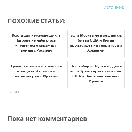
Источник
ПОХОЖИЕ СТАТЬИ:
Коалиция нежелающих: в
Если Москва не вмешается,
Европе не набралось
битва США и Китая
«пушечного мяса» для
произойдет на территории
войны с Россией
Армении
Трамп заявил о готовности
Пол Робертс: Ну и что, даже
к защите Израиля и
если Трамп врет? Зато спас
переговорам с Ираном
США от большой войны с
Ираном
#СВО
Пока нет комментариев