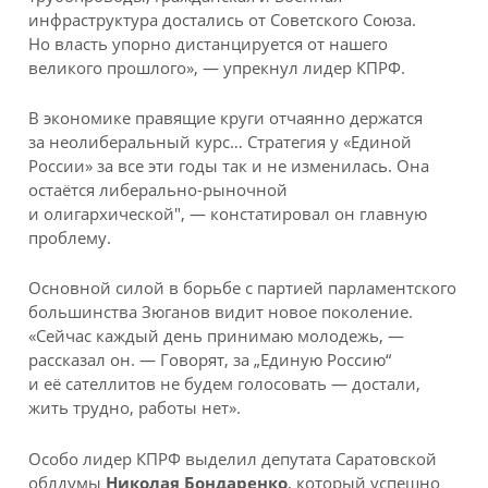
инфраструктура достались от Советского Союза.
Но власть упорно дистанцируется от нашего
великого прошлого», — упрекнул лидер КПРФ.
В экономике правящие круги отчаянно держатся
за неолиберальный курс… Стратегия у «Единой
России» за все эти годы так и не изменилась. Она
остаётся либерально-рыночной
и олигархической", — констатировал он главную
проблему.
Основной силой в борьбе с партией парламентского
большинства Зюганов видит новое поколение.
«Сейчас каждый день принимаю молодежь, —
рассказал он. — Говорят, за „Единую Россию“
и её сателлитов не будем голосовать — достали,
жить трудно, работы нет».
Особо лидер КПРФ выделил депутата Саратовской
облдумы
Николая Бондаренко
, который успешно