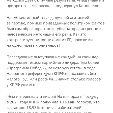
методика даёт отличные результаты. «Наш главный
приоритет — человек», — подчеркнул Коновалов.
На субъективный взгляд, лучшей агитацией
за партию, помимо приведённых политиком фактов,
был сам образ «красного» губернатора, искренние,
человеческие интонации его речи. Как это
контрастирует чиновниками из ЕР, похожими
на однояйцевых близнецов!
Последующие выступающие каждый на свой лад
поддержал тезисы партийного лидера. Тем более
«Программу Победы», за которую кстати, в ходе
Народного референдума КПРФ высказались без
малого 15,5 млн россиян. Значит, столько голосов
у КПРФ уже есть.
(Чем интересна эта цифра? На выборах в Госдуму
в 2021 году КПРФ получила 10,6 млн голосов, что
составило 18,93% от числа избирателей.
Экстраполируя ту ситуацию на современность,