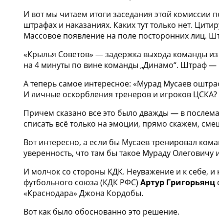
И вот мы читаем итоги заседания этой комиссии п
штрафах и наказаниях. Каких тут только нет. Ци
Массовое появление на поле посторонних лиц. Штр
«Крылья Советов» — задержка выхода команды из 
на 4 минуты по вине команды „Динамо“. Штраф — 
А теперь самое интересное: «Мурад Мусаев оштраф
И личные оскорбления тренеров и игроков ЦСКА? 
Причем сказано все это было дважды — в послемат
списать всё только на эмоции, прямо скажем, сме
Вот интересно, а если бы Мусаев тренировал кома
уверенность, что там бы такое Мураду Олеговичу 
И молчок со стороны КДК. Неуважение и к себе, и 
футбольного союза (КДК РФС)
Артур Григорьянц
«Краснодара» Джона Кордобы.
Вот как было обоснованно это решение.