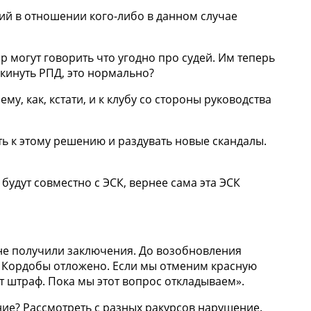
ий в отношении кого-либо в данном случае
ир могут говорить что угодно про судей. Им теперь
окинуть РПД, это нормально?
му, как, кстати, и к клубу со стороны руководства
ь к этому решению и раздувать новые скандалы.
будут совместно с ЭСК, вернее сама эта ЭСК
не получили заключения. До возобновления
 Кордобы отложено. Если мы отменим красную
ет штраф. Пока мы этот вопрос откладываем».
ние? Рассмотреть с разных ракурсов нарушение.