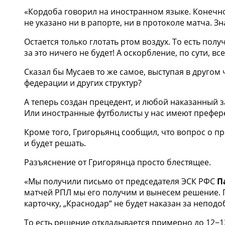
«Кордоба говорил на иностранном языке. Конечно
не указано ни в рапорте, ни в протоколе матча. З
Остается только глотать ртом воздух. То есть пол
за это ничего не будет! А оскорбление, по сути, 
Сказал бы Мусаев то же самое, выступая в другом ч
федерации и других структур?
А теперь создан прецедент, и любой наказанный 
Или иностранные футболисты у нас имеют префер
Кроме того, Григорьянц сообщил, что вопрос о пр
и будет решать.
Разъяснение от Григорянца просто блестящее.
«Мы получили письмо от председателя ЭСК РФС
П
матчей РПЛ мы его получим и вынесем решение. 
карточку, „Краснодар“ не будет наказан за неподо
То есть решение откладывается примерно до 12−13