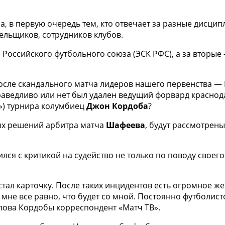
, в первую очередь тем, кто отвечает за разные дисцип
ельщиков, сотрудников клубов.
я Российского футбольного союза (ЭСК РФС), а за вторы
ле скандального матча лидеров нашего первенства — ЦС
праведливо или нет был удален ведущий форвард краснод
») турнира колумбиец
Джон Кордоба
?
ных решений арбитра матча
Шафеева
, будут рассмотрены
ился с критикой на судейство не только по поводу своег
достал карточку. После таких инцидентов есть огромное 
мне все равно, что будет со мной. Постоянно футболист
 слова Кордобы корреспондент «Матч ТВ».