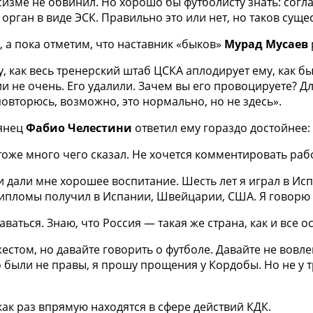
сизме не обвинил. Но хорошо бы футболисту знать: согла
орган в виде ЭСК. Правильно это или нет, но таков суще
 а пока отметим, что наставник «быков»
Мурад Мусаев
у, как весь тренерский штаб ЦСКА аплодирует ему, как бы
и не очень. Его удалили. Зачем вы его провоцируете? Дл
овторюсь, возможно, это нормально, но не здесь».
ьянец
Фабио Челестини
ответил ему гораздо достойнее:
тоже много чего сказал. Не хочется комментировать раб
и дали мне хорошее воспитание. Шесть лет я играл в И
Дипломы получил в Испании, Швейцарии, США. Я говорю 
аваться. Знаю, что Россия — такая же страна, как и все 
том, но давайте говорить о футболе. Давайте не вовлек
о были не правы, я прошу прощения у Кордобы. Но не у 
как раз впрямую находятся в сфере действий КДК.