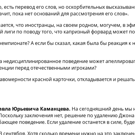
, есть перевод его слов, но оскорбительных высказыван
начит, пока нет оснований для рассмотрения его слов».
учается, что иностранцы, на своем родном, могучем, в эф
всей лиги по поводу того, что капризный форвард может п
емпионате? А если бы сказал, какая была бы реакция к не
за недисциплинированное поведение может апеллироват
енции перед отечественными игроками?
авомерности красной карточки, откладывается и решать 
авла Юрьевича Каманцева.
На сегодняшний день мы 
Поскольку заключения нет, решение по удалению Джона
бающее поведение. Если удаление останется в силе, буд
 сентября. Хотя сколько времени нужно на это заключе