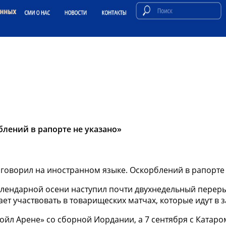
блений в рапорте не указано»
календарной осени наступил почти двухнедельный перер
т участвовать в товарищеских матчах, которые идут в 
ойл Арене» со сборной Иордании, а 7 сентября с Катаро