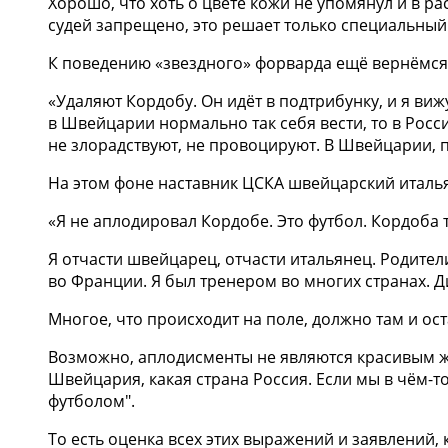
Хорошо, что хоть о цвете кожи не упомянул и в ра
судей запрещено, это решает только специальный 
К поведению «звездного» форварда ещё вернёмся,
«Удаляют Кордобу. Он идёт в подтрибунку, и я виж
в Швейцарии нормально так себя вести, то в Росси
не злорадствуют, не провоцируют. В Швейцарии, п
На этом фоне наставник ЦСКА швейцарский итал
«Я не аплодировал Кордобе. Это футбол. Кордоба 
Я отчасти швейцарец, отчасти итальянец. Родител
во Франции. Я был тренером во многих странах. 
Многое, что происходит на поле, должно там и ост
Возможно, аплодисменты не являются красивым жес
Швейцария, какая страна Россия. Если мы в чём-т
футболом".
То есть оценка всех этих выражений и заявлений, 