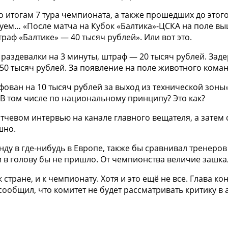
о итогам 7 тура чемпионата, а также прошедших до этог
тируем… «После матча на Кубок «Балтика»-ЦСКА на поле 
аф «Балтике» — 40 тысяч рублей». Или вот это.
раздевалки на 3 минуты, штраф — 20 тысяч рублей. Зад
50 тысяч рублей. За появление на поле животного коман
ован на 10 тысяч рублей за выход из технической зоны»
В том числе по национальному принципу? Это как?
чевом интервью на канале главного вещателя, а затем с
шно.
нду в где-нибудь в Европе, также бы сравнивал тренеров
и в голову бы не пришло. От чемпионства величие зашка
к стране, и к чемпионату. Хотя и это ещё не все. Глава
сообщил, что комитет не будет рассматривать критику в