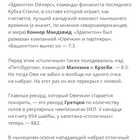
«Эдмонтон Ойлерс», команды-финалиста последнего
Кубка Стэнли, в составе которой играет, как
считается, лучший канадский хоккеист нынешнего
времени (а значит, по мнению североамериканцев,
и мира)
Коннор Макдэвид
. «Эдмонтон» был
размазан компанией «Овечкин и партнеры».
«Вашингтон» вынес их — 7:3.
Перед этим «столичные» также поиздевались над
«Питсбургом», командой
Малкина
и
Кросби
— 8:3.
Но тогда Ови не забил и вообще ни одного очка
не набрал. На этот раз он все перекрыл с лихвой.
Главные рекорд, который Овечкин старается
покорить, — это рекорд
Гретцки
по количеству
голов в регулярных чемпионатах НХЛ. У канадца
на счету 894 шайбы, у капитана «столичных»
теперь — 882.
В нынешнем сезоне нападающий набрал отличный