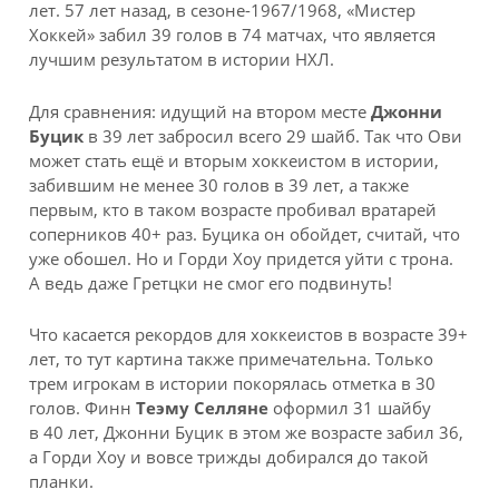
лет. 57 лет назад, в сезоне-1967/1968, «Мистер
Хоккей» забил 39 голов в 74 матчах, что является
лучшим результатом в истории НХЛ.
Для сравнения: идущий на втором месте
Джонни
Буцик
в 39 лет забросил всего 29 шайб. Так что Ови
может стать ещё и вторым хоккеистом в истории,
забившим не менее 30 голов в 39 лет, а также
первым, кто в таком возрасте пробивал вратарей
соперников 40+ раз. Буцика он обойдет, считай, что
уже обошел. Но и Горди Хоу придется уйти с трона.
А ведь даже Гретцки не смог его подвинуть!
Что касается рекордов для хоккеистов в возрасте 39+
лет, то тут картина также примечательна. Только
трем игрокам в истории покорялась отметка в 30
голов. Финн
Теэму
Селляне
оформил 31 шайбу
в 40 лет, Джонни Буцик в этом же возрасте забил 36,
а Горди Хоу и вовсе трижды добирался до такой
планки.