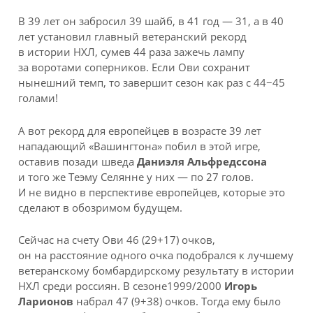
В 39 лет он забросил 39 шайб, в 41 год — 31, а в 40
лет установил главный ветеранский рекорд
в истории НХЛ, сумев 44 раза зажечь лампу
за воротами соперников. Если Ови сохранит
нынешний темп, то завершит сезон как раз с 44−45
голами!
А вот рекорд для европейцев в возрасте 39 лет
нападающий «Вашингтона» побил в этой игре,
оставив позади шведа
Даниэля Альфредссона
и того же Теэму Селянне у них — по 27 голов.
И не видно в перспективе европейцев, которые это
сделают в обозримом будущем.
Сейчас на счету Ови 46 (29+17) очков,
он на расстояние одного очка подобрался к лучшему
ветеранскому бомбардирскому результату в истории
НХЛ среди россиян. В сезоне1999/2000
Игорь
Ларионов
набрал 47 (9+38) очков. Тогда ему было