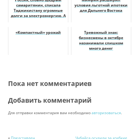
самаритянин, списала
условия льготной ипотеки
Таджикистану огромные
для Дальнего Востока
долги за электроэнергию. А
что же ж...
«Компактный» урожай
Тревожный знак:
бизнесмены в октябре
назанимали слишком
много денег
Пока нет комментариев
Добавить комментарий
Для отправки комментария вам необходимо
авторизоваться
.
«
Представлен
Чубайса осудили за «гибкие