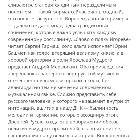
сливаются, становятся единым неразделимым
полотном — такой формат сейчас очень модный,
что вполне заслуженно. Впрочем, данные примеры
— далеко не дань моде, а два грандиозных
сочинения, которые важно услышать каждому
современному россиянину. «Слово о полку Игореве»
читает Сергей Гармаш, соло альта исполняет Юрий
Башмет, как голос, вторящий великому князю, а в
хоровой оратории в роли Ярослава Мудрого
предстает Андрей Мерзликин. Оба произведения —
«переплав» характерных черт русской музыки и
отечественной композиторской школы, без
авангарда, но тем не менее на современном
музыкальном языке. Сложно представить себе
русского человека, у которого не защемит внутри от
интонаций, вшитих в нашу ДНК — былинность,
мелодии и гармонии, которые ассоциируются с
Древней Русью, создают в воображении образы
великих и мудрых правителей, славных воинов,
составивших нашу великую историю. Воплощенные