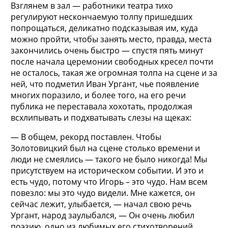
Взглянем в зал — работники театра тихо
регулируют нескончаемую толпу пришедших
попрощаться, деликатно подсказывая им, куда
можно пройти, чтобы занять место, правда, места
закончились очень быстро — спустя пять минут
после начала церемонии свободных кресел почти
не осталось, такая же огромная толпа на сцене и за
ней, что подметил Иван Ургант, чье появление
многих поразило, и более того, на его речи
публика не переставала хохотать, продолжая
всхлипывать и подхватывать слезы на щеках:
— В общем, рекорд поставлен. Чтобы
Золотовицкий был на сцене столько времени и
люди не смеялись — такого не было никогда! Мы
присутствуем на историческом событии. И это и
есть чудо, потому что Игорь – это чудо. Нам всем
повезло: мы это чудо видели. Мне кажется, он
сейчас лежит, улыбается, — начал свою речь
Ургант, народ заулыбался, — Он очень любил
поэзию, одно из любимых его стихотворений