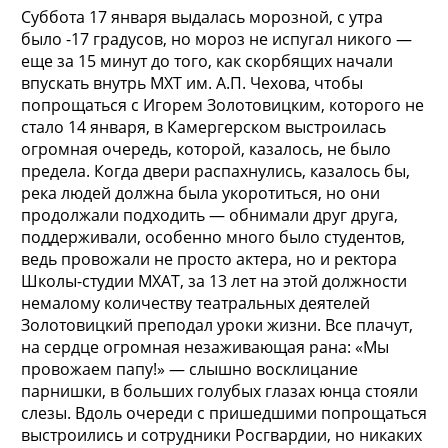
Суббота 17 января выдалась морозной, с утра
было -17 градусов, но мороз не испугал никого —
еще за 15 минут до того, как скорбящих начали
впускать внутрь МХТ им. А.П. Чехова, чтобы
попрощаться с Игорем Золотовицким, которого
не
стало 14 января, в Камергерском выстроилась
огромная очередь, которой, казалось, не было
предела. Когда двери распахнулись, казалось бы,
река людей должна была укоротиться, но они
продолжали подходить — обнимали друг друга,
поддерживали, особенно много было студентов,
ведь провожали не просто актера, но и ректора
Школы-студии МХАТ, за 13 лет на этой должности
немалому количеству театральных деятелей
Золотовицкий преподал уроки жизни. Все плачут,
на сердце огромная незаживающая рана: «Мы
провожаем папу!» — слышно восклицание
парнишки, в больших голубых глазах юнца стояли
слезы. Вдоль очереди с пришедшими попрощаться
выстроились и сотрудники Росгвардии, но никаких