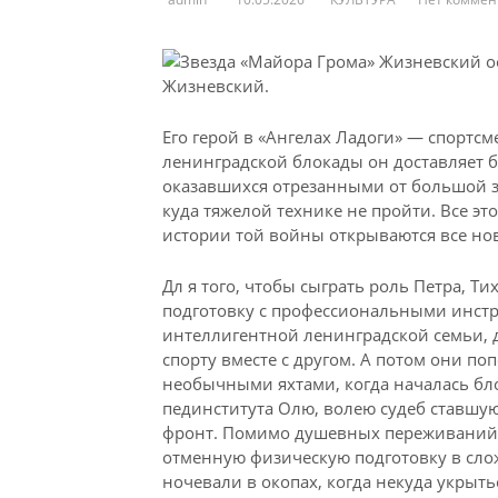
Жизневский.
Его герой в «Ангелах Ладоги» — спортсм
ленинградской
блокады он доставляет б
оказавшихся отрезанными от большой зе
куда тяжелой технике не пройти. Все эт
истории той войны открываются все но
Дл я того, чтобы сыграть роль Петра, 
подготовку с профессиональными инстр
интеллигентной ленинградской семьи, 
спорту вместе с другом. А потом они п
необычными яхтами, когда началась бл
пединститута Олю, волею судеб ставшую
фронт. Помимо душевных переживаний, 
отменную физическую подготовку в слож
ночевали в окопах, когда некуда укрыт