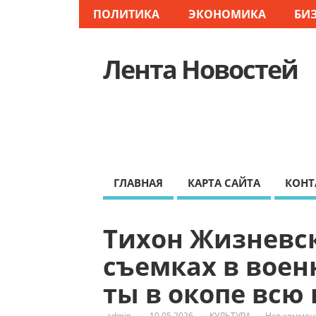
ПОЛИТИКА
ЭКОНОМИКА
БИ
Лента Новостей
Архивные исследования д
ГЛАВНАЯ
КАРТА САЙТА
КОНТ
Тихон Жизневск
съемках в воен
ты в окопе всю
admin
10.05.2026
КУЛЬТУРА
Нет коммен