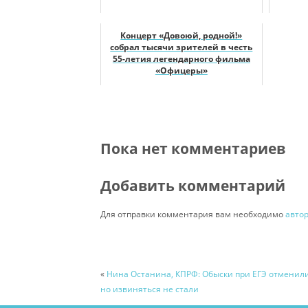
Концерт «Довоюй, родной!»
собрал тысячи зрителей в честь
55-летия легендарного фильма
«Офицеры»
Пока нет комментариев
Добавить комментарий
Для отправки комментария вам необходимо
авто
«
Нина Останина, КПРФ: Обыски при ЕГЭ отменили
но извиняться не стали