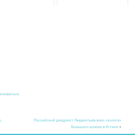
ризоваться
.
,
Российский дзюдоист Лаврентьев взял «золото»
Большого шлема в Астане
»