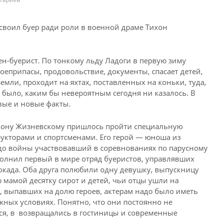
Тихон
ен-буерист. По тонкому льду Ладоги в первую зиму
оеприпасы, продовольствие, документы, спасает детей,
мли, проходит на яхтах, поставленных на коньки, туда,
о было, каким бы невероятным сегодня ни казалось. В
вые и новые факты.
Тихону Жизневскому пришлось пройти специальную
укторами и спортсменами. Его герой — юноша из
до войны участвовавший в соревнованиях по парусному
ополнил первый в мире отряд буеристов, управлявших
окада. Оба друга полюбили одну девушку, выпускницу
 мамой десятку сирот и детей, чьи отцы ушли на
выпавших на долю героев, актерам надо было иметь
ных условиях. Понятно, что они постоянно не
ься, в возвращались в гостиницы и современные