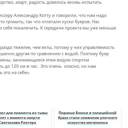
зорство, азарт, радость довелось вновь испытать.
ссеру Александру Котту и говорили, что нам надо
о громить, так что отлетали куски буеров. Нас
о себя покалечить. К середине проекта мы уже меньше
раздо тяжелее, чем яхты, потому у них управляемость
ршенно другая по сравнению с водой. Поэтому буер
тсмены, занимающиеся этим видом спортом
ь до 120 км в час. Это очень опасно, но нам
 это на себе».
и» для пианиста из тьмы:
Пираньи Бэнкси в полицейской
 лет с момента смерти
будке стали символом уличного
Святослава Рихтера
искусства мегаполиса