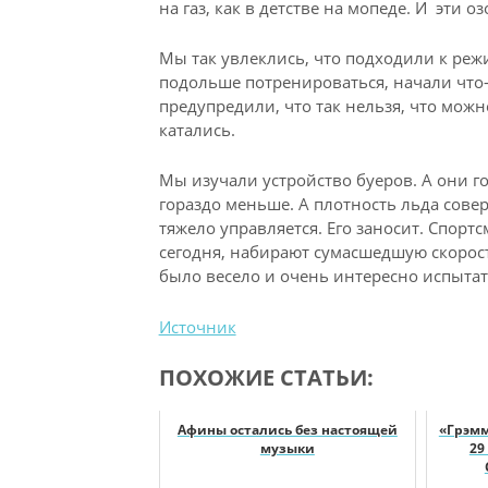
на газ, как в детстве на мопеде. И эти о
Мы так увлеклись, что подходили к режи
подольше потренироваться, начали что-т
предупредили, что так нельзя, что можн
катались.
Мы изучали устройство буеров. А они го
гораздо меньше. А плотность льда сове
тяжело управляется. Его заносит. Спор
сегодня, набирают сумасшедшую скорост
было весело и очень интересно испытать
Источник
ПОХОЖИЕ СТАТЬИ:
Афины остались без настоящей
«Грэмм
музыки
29