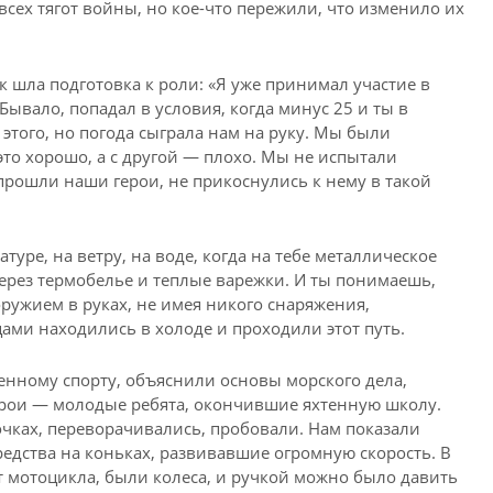
сех тягот войны, но кое-что пережили, что изменило их
к шла подготовка к роли: «Я уже принимал участие в
Бывало, попадал в условия, когда минус 25 и ты в
 этого, но погода сыграла нам на руку. Мы были
это хорошо, а с другой — плохо. Мы не испытали
 прошли наши герои, не прикоснулись к нему в такой
ре, на ветру, на воде, когда на тебе металлическое
ерез термобелье и теплые варежки. И ты понимаешь,
ружием в руках, не имея никого снаряжения,
ами находились в холоде и проходили этот путь.
енному спорту, объяснили основы морского дела,
ерои — молодые ребята, окончившие яхтенную школу.
чках, переворачивались, пробовали. Нам показали
едства на коньках, развивавшие огромную скорость. В
т мотоцикла, были колеса, и ручкой можно было давить