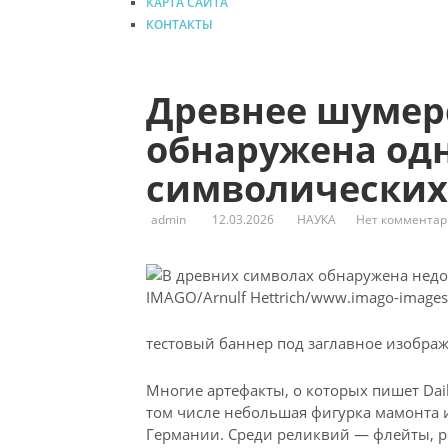
КАРТА САЙТА
КОНТАКТЫ
Древнее шумер
обнаружена одн
символических
admin
12.03.2026
НАУКА
Нет комментар
IMAGO/Arnulf Hettrich/www.imago-images.
тестовый баннер под заглавное изобра
Многие артефакты, о которых пишет Dai
том числе небольшая фигурка мамонта и
Германии. Среди реликвий — флейты, р