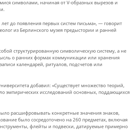
ися символами, начиная от V-образных вырезов и
и.
 лет до появления первых систем письма», — говорит
хеолог из Берлинского музея предыстории и ранней
 собой структурированную символическую систему, а не
мысль о ранних формах коммуникации или хранения
аписи календарей, ритуалов, подсчетов или
университета добавил: «Существует множество теорий,
ало эмпирических исследований основных, поддающихся
 было расшифровывать конкретные значения знаков,
ование было сосредоточено на 260 предметах, включая
 инструменты, флейты и подвески, датируемые примерно