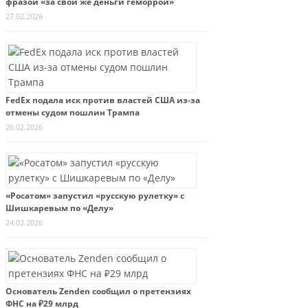
фразой «за свои же деньги геморрой»
27.02.2026
FedEx подала иск против властей США из-за
отмены судом пошлин Трампа
26.02.2026
«Росатом» запустил «русскую рулетку» с
Шишкаревым по «Делу»
24.02.2026
Основатель Zenden сообщил о претензиях
ФНС на ₽29 млрд