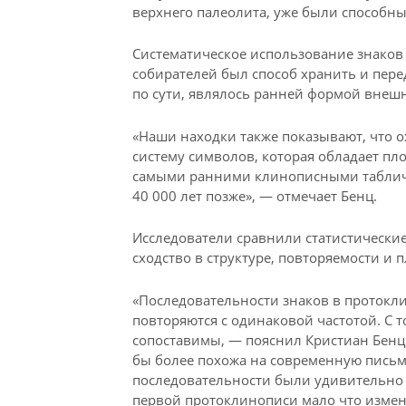
верхнего палеолита, уже были способ
Систематическое использование знаков у
собирателей был способ хранить и пер
по сути, являлось ранней формой внеш
«Наши находки также показывают, что о
систему символов, которая обладает пл
самыми ранними клинописными табличк
40 000 лет позже», — отмечает Бенц.
Исследователи сравнили статистические
сходство в структуре, повторяемости и
«Последовательности знаков в протокли
повторяются с одинаковой частотой. С 
сопоставимы, — пояснил Кристиан Бенц
бы более похожа на современную письм
последовательности были удивительно
первой протоклинописи мало что измени