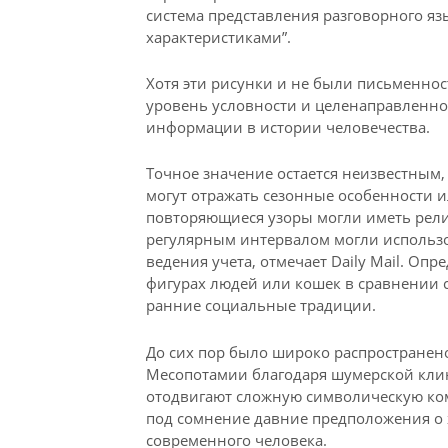
система представления разговорного я
характеристиками”.
Хотя эти рисунки и не были письменнос
уровень условности и целенаправленн
информации в истории человечества.
Точное значение остается неизвестным,
могут отражать сезонные особенности 
повторяющиеся узоры могли иметь религ
регулярным интервалом могли использов
ведения учета, отмечает Daily Mail. О
фигурах людей или кошек в сравнении 
ранние социальные традиции.
До сих пор было широко распространено
Месопотамии благодаря шумерской клин
отодвигают сложную символическую ком
под сомнение давние предположения о
современного человека.