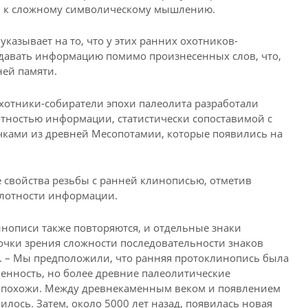
ны к сложному символическому мышлению.
казывает на то, что у этих ранних охотников-
едавать информацию помимо произнесенных слов, что,
ней памяти.
хотники-собиратели эпохи палеолита разработали
отностью информации, статистически сопоставимой с
ами из древней Месопотамии, которые появились на
 свойства резьбы с ранней клинописью, отметив
 плотности информации.
нописи также повторяются, и отдельные знаки
точки зрения сложности последовательности знаков
. – Мы предположили, что ранняя протоклинопись была
енность, но более древние палеолитические
 похожи. Между древнекаменным веком и появлением
лось. Затем, около 5000 лет назад, появилась новая