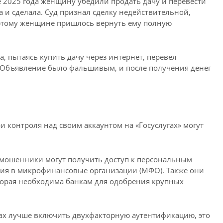
е 2025 года женщину убедили продать дачу и перевести
на и сделала. Суд признал сделку недействительной,
оэтому женщине пришлось вернуть ему полную
, пытаясь купить дачу через интернет, перевел
. Объявление было фальшивым, и после получения денег
и контроля над своим аккаунтом на «Госуслугах» могут
, мошенники могут получить доступ к персональным
ия в микрофинансовые организации (МФО). Также они
которая необходима банкам для одобрения крупных
ках лучше включить двухфакторную аутентификацию, это