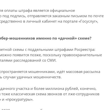
я оплаты штрафа является официальное
о под подпись, отправляется заказным письмом по почте
средственно в личный кабинет на портале «Госуслуг»,
кибер-мошенников именно по «дачной» схеме?
ретной схемы с поддельными штрафами Росреестра:
возможно появится позже, поскольку правоохранительные
еталями расследований со СМИ.
спространяется мошенниками, идёт массовая рассылка
ть случаи удачных мошенничеств.
дачного участка и более миллиона рублей, конечно,
я тоже классическая схема звонков от лже-сотрудников
 и «прокуратуры».