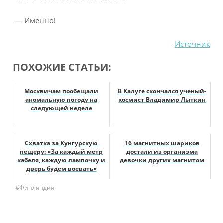
— Именно!
Источник
ПОХОЖИЕ СТАТЬИ:
Москвичам пообещали
В Калуге скончался ученый-
аномальную погоду на
космист Владимир Лыткин
следующей неделе
Схватка за Кунгурскую
16 магнитных шариков
пещеру: «За каждый метр
достали из организма
кабеля, каждую лампочку и
девочки других магнитом
дверь будем воевать»
#Финляндия