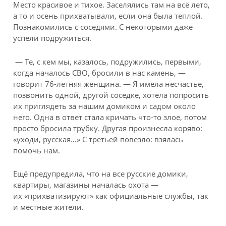
Место красивое и тихое. Заселялись там на всё лето,
а то и осень прихватывали, если она была теплой.
Познакомились с соседями. С некоторыми даже
успели подружиться.
— Те, с кем мы, казалось, подружились, первыми,
когда началось СВО, бросили в нас камень, —
говорит 76-летняя женщина. — Я имела несчастье,
позвонить одной, другой соседке, хотела попросить
их приглядеть за нашим домиком и садом около
него. Одна в ответ стала кричать что-то злое, потом
просто бросила трубку. Другая произнесла коряво:
«уходи, русская…» С третьей повезло: взялась
помочь нам.
Ещё предупредила, что на все русские домики,
квартиры, магазины началась охота —
их «прихватизируют» как официальные службы, так
и местные жители.