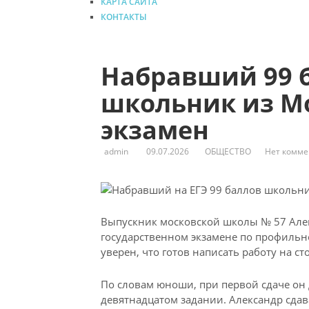
КАРТА САЙТА
КОНТАКТЫ
Набравший 99 
школьник из М
экзамен
admin
09.07.2026
ОБЩЕСТВО
Нет комме
Выпускник московской школы № 57 Але
государственном экзамене по профильно
уверен, что готов написать работу на с
По словам юноши,
при первой сдаче он 
девятнадцатом задании. Александр сдава