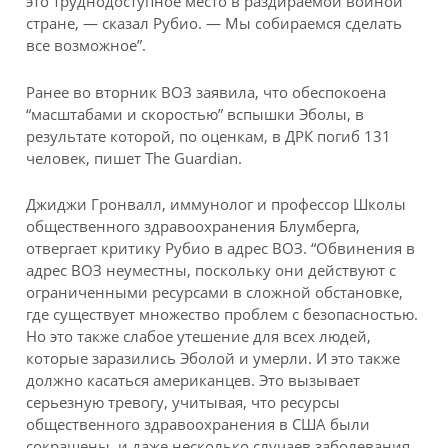
это труднодоступное место в раздираемой войной
стране, — сказал Рубио. — Мы собираемся сделать
все возможное”.
Ранее во вторник ВОЗ заявила, что обеспокоена
“масштабами и скоростью” вспышки Эболы, в
результате которой, по оценкам, в ДРК погиб 131
человек, пишет The Guardian.
Джиджи Гронвалл, иммунолог и профессор Школы
общественного здравоохранения Блумберга,
отвергает критику Рубио в адрес ВОЗ. “Обвинения в
адрес ВОЗ неуместны, поскольку они действуют с
ограниченными ресурсами в сложной обстановке,
где существует множество проблем с безопасностью.
Но это также слабое утешение для всех людей,
которые заразились Эболой и умерли. И это также
должно касаться американцев. Это вызывает
серьезную тревогу, учитывая, что ресурсы
общественного здравоохранения в США были
сокращены, и даже несколько случаев заболевания