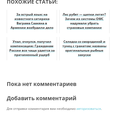
ПОХОЖИЕ СТАТЬИ:
За острый язык: на
Лес рубят — щепки летят?
известного сатирика
Зачем из системы ОМС
Ваграма Саакяна в
надумали убрать
Армении возбудили дело
страховые компании
Упал, очнулся, получил
Селедка со смородиной и
компенсацию: Гражданам
тунец с гранатом: названы
России все чаще удается за
оригинальные рыбные
причиненный ущерб
закуски
заставить...
Пока нет комментариев
Добавить комментарий
Для отправки комментария вам необходимо
авторизоваться
.