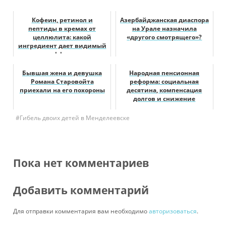
Кофеин, ретинол и
Азербайджанская диаспора
пептиды в кремах от
на Урале назначила
целлюлита: какой
«другого смотрящего»?
ингредиент дает видимый
эффект
Бывшая жена и девушка
Народная пенсионная
Романа Старовойта
реформа: социальная
приехали на его похороны
десятина, компенсация
долгов и снижение
пенсионного возраста
#Гибель двоих детей в Менделеевске
Пока нет комментариев
Добавить комментарий
Для отправки комментария вам необходимо
авторизоваться
.