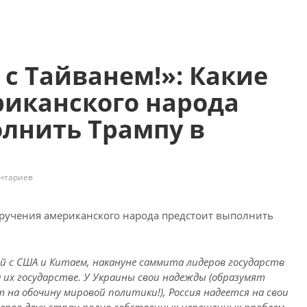
 с Тайванем!»: Какие
риканского народа
лнить Трампу в
нтариев
ой с США и Китаем, накануне саммита лидеров государств
их государстве. У Украины свои надежды (образумят
ут на обочину мировой политики!), Россия надеется на свои