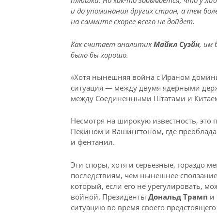
плюшки. Но как-то забывается, что у ли
и до упоминания других стран, а тем бол
на саммите скорее всего не дойдет.
Как считает аналитик
Майкл Суэйн
, им
было бы хорошо.
«Хотя нынешняя война с Ираном домини
ситуация — между двумя ядерными дер
между Соединенными Штатами и Китаем 
Несмотря на широкую известность, это 
Пекином и Вашингтоном, где преобладаю
и фентанил.
Эти споры, хотя и серьезные, гораздо м
последствиям, чем нынешнее сползание 
который, если его не урегулировать, м
войной. Президенты
Дональд Трамп
и
ситуацию во время своего предстоящего