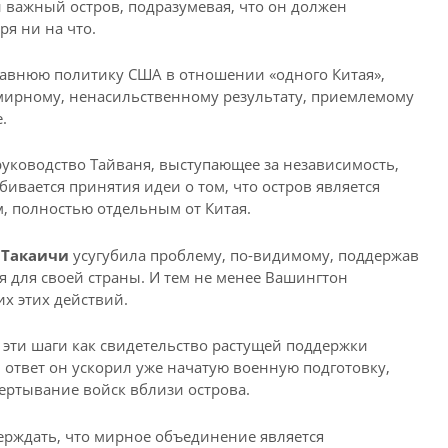
и важный остров, подразумевая, что он должен
ря ни на что.
давнюю политику США в отношении «одного Китая»,
мирному, ненасильственному результату, приемлемому
.
руководство Тайваня, выступающее за независимость,
бивается принятия идеи о том, что остров является
, полностью отдельным от Китая.
 Такаичи
усугубила проблему, по-видимому, поддержав
я для своей страны. И тем не менее Вашингтон
х этих действий.
т эти шаги как свидетельство растущей поддержки
ответ он ускорил уже начатую военную подготовку,
ертывание войск вблизи острова.
ерждать, что мирное объединение является