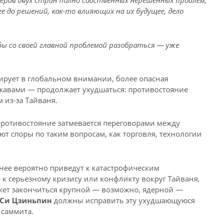
деров двух стран полно собственных нерешенных проблем,
ее до решений, как-то влияющих на их будущее, дело
 бы со своей главной проблемой разобраться — уже
рует в глобальном внимании, более опасная
жавами — продолжает ухудшаться: противостояние
из-за Тайваня.
противостояние затмевается переговорами между
т споры по таким вопросам, как торговля, технологии
енее вероятно приведут к катастрофическим
к серьезному кризису или конфликту вокруг Тайваня,
ожет закончиться крупной — возможно, ядерной —
Си Цзиньпин
должны исправить эту ухудшающуюся
 саммита.