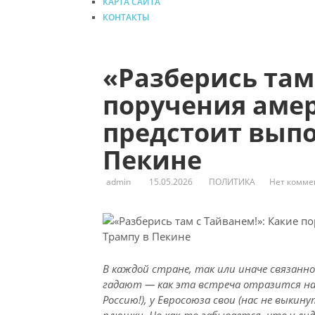
КАРТА САЙТА
КОНТАКТЫ
«Разберись там
поручения аме
предстоит выпо
Пекине
admin
15.05.2026
ПОЛИТИКА
Нет комме
В каждой стране, так или иначе связанн
гадают — как эта встреча отразится на 
Россию!), у Евросоюза свои (нас не выкин