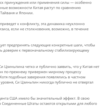
иск принуждения или применения силы — особенно
енные возможности Китая растут по сравнению
Тайваня и Японии.
приведет к конфликту, эта динамика неуклонно
зиса, если не столкновения, возможно, в течение
дует предпринять следующие конкретные шаги, чтобы
ить доверие к первоначальному стабилизирующему
и Цзиньпина четко и публично заявить, что у Китая нет
он по-прежнему привержен мирному процессу
 Хотя подобные заверения появлялись в частном
 уровня, Си Цзиньпин никогда публично не отвергал
идента США имело бы значительный эффект. В свою
то Соединенные Штаты остаются открытыми для любого