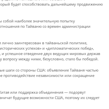
оторый будет способствовать дальнейшему продвижению
бы собой наиболее значительную попытку
 отношения по Тайваню со времен администрации
п лично заинтересован в тайваньской политике,
исторических успехов» и «дипломатических побед»,
, и успешное отведение двух ведущих мировых держав
 вопросу между ними, безусловно, стало бы победой.
ые шаги со стороны США: объявление Тайваня частью
ое противодействие независимости или сокращение
Китая или поддержка объединения — подорвут
раничат будущие возможности США, поэтому их следует