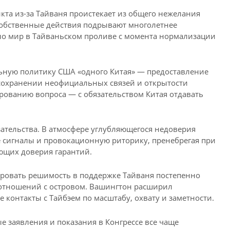
кта из-за Тайваня проистекает из общего нежелания
 собственные действия подрывают многолетнее
о мир в Тайваньском проливе с момента нормализации
льную политику США «одного Китая» — предоставление
сохранении неофициальных связей и открытости
рованию вопроса — с обязательством Китая отдавать
зательства. В атмосфере углубляющегося недоверия
 сигналы и провокационную риторику, пренебрегая при
ющих доверия гарантий.
ровать решимость в поддержке Тайваня постепенно
отношений с островом. Вашингтон расширил
 контакты с Тайбэем по масштабу, охвату и заметности.
е заявления и показания в Конгрессе все чаще