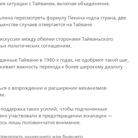
я ситуации с Тайванем, включая объединение.
ьпина пересмотреть формулу Пекина «одна страна, две
инстве случаев отвергается на Тайване.
искуссии между обеими сторонами Тайваньского
ых политических соглашениях.
данные Тайваню в 1980-х годах, не одобряют такой шаг,
ивает важность перехода к более широкому диалогу
ться о возрождении и расширении механизмов
ми.
 поддержка таких усилий, чтобы подчиненные
езно участвовали в предотвращении эскалации —
лось лишь половинчатое внимание.
определить нынешнего или бывшего