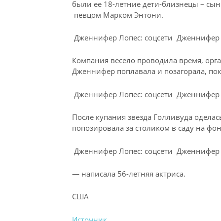
были ее 18-летние дети-близнецы – сы
певцом Марком Энтони.
Дженнифер Лопес: соцсети
Дженнифер 
Компания весело проводила время, орган
Дженнифер поплавала и позагорала, по
Дженнифер Лопес: соцсети
Дженнифер 
После купания звезда Голливуда оделас
попозировала за столиком в саду на фон
Дженнифер Лопес: соцсети
Дженнифер 
— написала 56-летняя актриса.
США
Источник