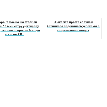
фронт можно, на стадион
«Пока что просто ёлочка»:
я»? К министру Дегтяреву
Сотникова поделилась успехами в
ерьезный вопрос от бойцов
современных танцах
из зоны СВ...