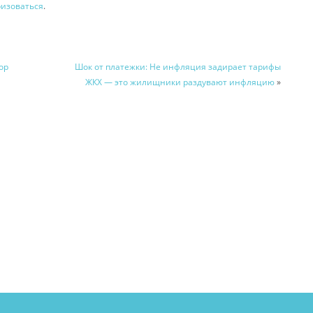
ризоваться
.
ор
Шок от платежки: Не инфляция задирает тарифы
ЖКХ — это жилищники раздувают инфляцию
»