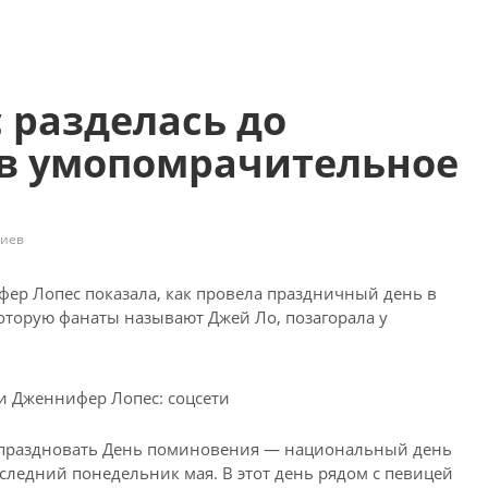
с разделась до
ав умопомрачительное
риев
фер Лопес показала, как провела праздничный день в
которую фанаты называют Джей Ло, позагорала у
Дженнифер Лопес: соцсети
отпраздновать День поминовения — национальный день
ледний понедельник мая. В этот день рядом с певицей