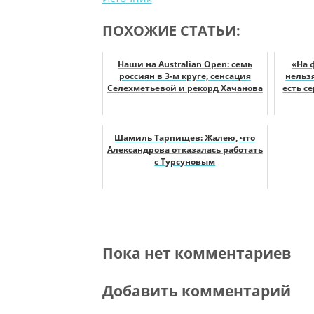
ПОХОЖИЕ СТАТЬИ:
Наши на Australian Open: семь
«На 
россиян в 3-м круге, сенсация
нельз
Селехметьевой и рекорд Хачанова
есть с
Шамиль Тарпищев: Жалею, что
Александрова отказалась работать
с Турсуновым
Пока нет комментариев
Добавить комментарий