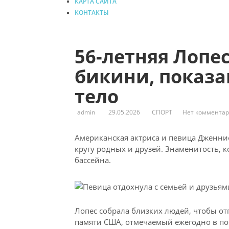
КАРТА САЙТА
КОНТАКТЫ
56-летняя Лопе
бикини, показ
тело
admin
29.05.2026
СПОРТ
Нет коммента
Американская актриса и певица Дженни
кругу родных и друзей. Знаменитость, 
бассейна.
Лопес собрала близких людей, чтобы 
памяти США, отмечаемый ежегодно в пос