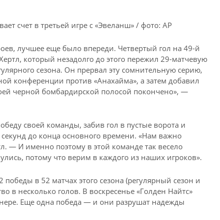
ает счет в третьей игре с «Эвеланш» / фото: AP
ероев, лучшее еще было впереди. Четвертый гол на 49-й
ертл, который незадолго до этого пережил 29-матчевую
гулярного сезона. Он прервал эту сомнительную серию,
дной конференции против «Анахайма», а затем добавил
 моей черной бомбардирской полосой покончено», —
обеду своей команды, забив гол в пустые ворота и
9 секунд до конца основного времени. «Нам важно
тл. — И именно поэтому в этой команде так весело
улись, потому что верим в каждого из наших игроков».
 победы в 52 матчах этого сезона (регулярный сезон и
во в несколько голов. В воскресенье «Голден Найтс»
нере. Еще одна победа — и они разрушат надежды