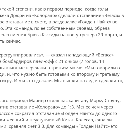
в такой степени, как в первом периоде, когда голы
жека Дрюри из «Колорадо» сделали отставание «Вегаса» в
е отставание в счете, в раздевалке «Голден Найтс» во
. Эта команда, по ее собственным словам, обрела
релла сменил Брюса Кэссиди на посту тренера 29 марта, и
ть сейчас.
ерегруппировались», — сказал нападающий «Вегаса»
 бомбардиров плей-офф с 21 очком (7 голов, 14
зультативные передачи в третьем матче. «Мы говорили о
ди, и, что нужно быть готовыми ко второму и третьему
игру. И мы это сделали. Мы вышли на лед и сделали то,
орого периода Марнер отдал пас капитану Марку Стоуну,
тив отставание «Колорадо» до 1:3. Менее чем через
ссон сократил отставание «Голден Найтс» до одного
тки жесткий и неуступчивый Киган Колесар, едва ли
, сравнял счет 3:3. Для команды «Голден Найтс» это