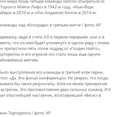
иги мира лишь четыре команды смогли отыграться со
о «Торонто Мэйпл Лифс» в 1942-м году, «Нью-Йорк
йерз» в 2010-м и «Лос-Анджелес Кингз» в 2014-м.
 команды над «Колорадо» в третьем матче / фото: AP
девалку, ведя в счете 3:0 в первом перерыве, они и в
вить, что их имя будет упомянуто в одном ряду с этими
и пропустили пять голов подряд от «Голден Найтс»,
Тортореллы и его игроков это стало лишь еще одним
езабываемым матчем.
было выступление его команды в третьей игре серии,
ил: «Да. Это финал конференции. Не уверен, что когда-
зывала бы такие результаты. Хотя на своем тренерском
 встречах. Это противостояние двух сильных команд. И я
зал опытнейшей наставник, возглавивший «Вегас» в
жон Торторелла / фото: AP