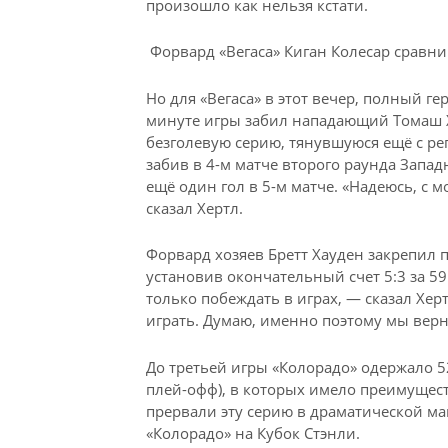
произошло как нельзя кстати.
Форвард «Вегаса» Киган Колесар сравнив
Но для «Вегаса» в этот вечер, полный г
минуте игры забил нападающий Томаш Х
безголевую серию, тянувшуюся ещё с ре
забив в 4-м матче второго раунда Запа
ещё один гол в 5-м матче. «Надеюсь, с
сказал Хертл.
Форвард хозяев Бретт Хауден закрепил п
установив окончательный счет 5:3 за 5
только побеждать в играх, — сказал Хер
играть. Думаю, именно поэтому мы верн
До третьей игры «Колорадо» одержало 52
плей-офф), в которых имело преимущест
прервали эту серию в драматической ма
«Колорадо» на Кубок Стэнли.