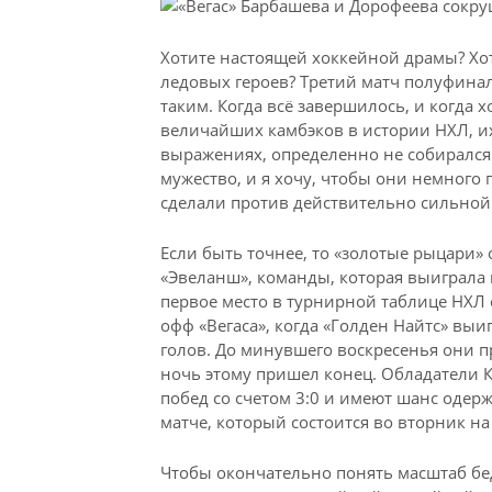
Хотите настоящей хоккейной драмы? Хо
ледовых героев? Третий матч полуфина
таким. Когда всё завершилось, и когда 
величайших камбэков в истории НХЛ, их
выражениях, определенно не собирался д
мужество, и я хочу, чтобы они немного 
сделали против действительно сильной
Если быть точнее, то «золотые рыцари» 
«Эвеланш», команды, которая выиграла 
первое место в турнирной таблице НХЛ 
офф «Вегаса», когда «Голден Найтс» выи
голов. До минувшего воскресенья они пр
ночь этому пришел конец. Обладатели Ку
побед со счетом 3:0 и имеют шанс одер
матче, который состоится во вторник на
Чтобы окончательно понять масштаб бед