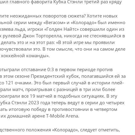
тите неожиданных поворотов сюжета? Хотите новых
льной серии между «Вегасом» и «Колорадо» был именно
хозяева льда, игроки «Голден Найтс» совершили один из
 рулевой Джон Торторелла, никогда не стеснявшийся в
елать это и на этот раз: «В этой игре мы проявили
почувствовали это. В том смысле, что они на самом деле
 хоккейной команды».
отыграли отставание 0:3 в первом периоде против
в этом сезоне Президентский кубок, полагавшийся ей за
со 121 очками. Это был первый случай в истории плей-
грали матч, проигрывая с разницей в три или более
оиграли все 19 матчей в подобных ситуациях. В эту
бка Стэнли 2023 года теперь ведут в серии до четырех
жать итоговую победу в противостоянии в четвертом
 их домашней арене T-Mobile Arena.
ственного положения «Колорадо», следует отметить,