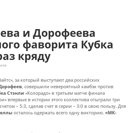
ева и Дорофеева
ого фаворита Кубка
раз кряду
риев
Найтс», за который выступают два российских
Дорофеев
, совершили невероятный камбэк против
бка Стэнли
«Колорадо» в третьем матче финала
и» впервые в истории этого коллектива отыграли три
етом – 5:3, сделав счет в серии – 3:0 в свою пользу. Для
реллы
осталось одержать всего одну викторию.
«МК-