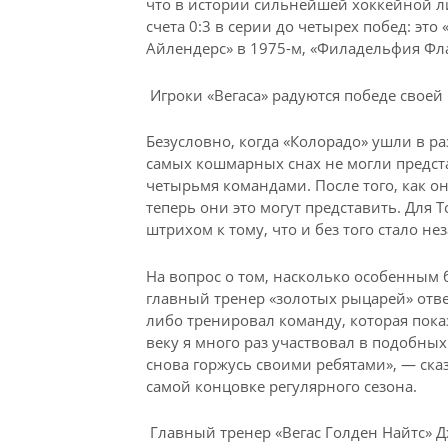
что в истории сильнейшей хоккейной л
счета 0:3 в серии до четырех побед: эт
Айлендерс» в 1975-м, «Филадельфия Фла
Игроки «Вегаса» радуются победе своей
Безусловно, когда «Колорадо» ушли в раз
самых кошмарных снах не могли предста
четырьмя командами. После того, как он
теперь они это могут представить. Для 
штрихом к тому, что и без того стало н
На вопрос о том, насколько особенным 
главный тренер «золотых рыцарей» ответ
либо тренировал команду, которая пока
веку я много раз участвовал в подобных
снова горжусь своими ребятами», — ска
самой концовке регулярного сезона.
Главный тренер «Вегас Голден Найтс» Д