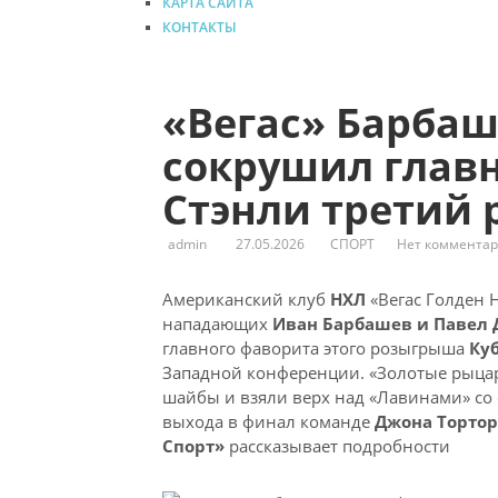
КАРТА САЙТА
КОНТАКТЫ
«Вегас» Барбаш
сокрушил главн
Стэнли третий 
admin
27.05.2026
СПОРТ
Нет коммента
Американский клуб
НХЛ
«Вегас Голден 
нападающих
Иван Барбашев и Павел 
главного фаворита этого розыгрыша
Ку
Западной конференции. «Золотые рыцар
шайбы и взяли верх над «Лавинами» со сч
выхода в финал команде
Джона Торто
Спорт»
рассказывает подробности