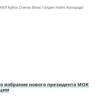
НХЛ Кубок Стэнли Вегас Голден Найтс Колорадо
то избрание нового президента МОК
ации