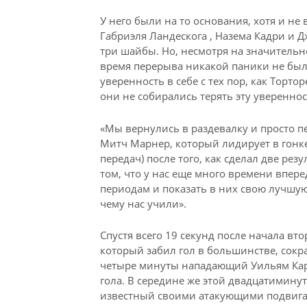
У него были на то основания, хотя и не 
Габриэля Ландескога , Назема Кадри и Д
три шайбы. Но, несмотря на значительно
время перерыва никакой паники не было
уверенность в себе с тех пор, как Торто
они не собирались терять эту увереннос
«Мы вернулись в раздевалку и просто п
Митч Марнер, который лидирует в гонке
передач) после того, как сделал две ре
том, что у нас еще много времени впере
периодам и показать в них свою лучшую 
чему нас учили».
Спустя всего 19 секунд после начала вт
который забил гол в большинстве, сокра
четыре минуты нападающий Уильям Карл
гола. В середине же этой двадцатимину
известный своими атакующими подвигами