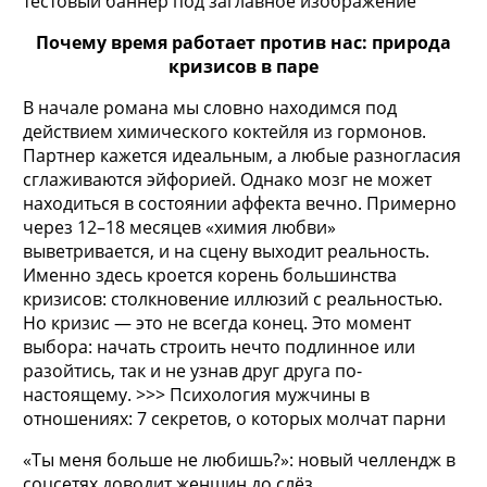
тестовый баннер под заглавное изображение
Почему время работает против нас: природа
кризисов в паре
В начале
романа мы словно находимся под
действием химического коктейля из гормонов.
Партнер кажется идеальным, а любые разногласия
сглаживаются эйфорией. Однако мозг не может
находиться в состоянии аффекта вечно. Примерно
через 12–18 месяцев «химия любви»
выветривается, и на сцену выходит реальность.
Именно здесь кроется корень большинства
кризисов: столкновение иллюзий с реальностью.
Но кризис — это не всегда конец. Это момент
выбора: начать строить нечто подлинное или
разойтись, так и не узнав друг друга по-
настоящему. >>> Психология мужчины в
отношениях: 7 секретов, о которых молчат парни
«Ты меня больше не любишь?»: новый челлендж в
соцсетях доводит женщин до слёз