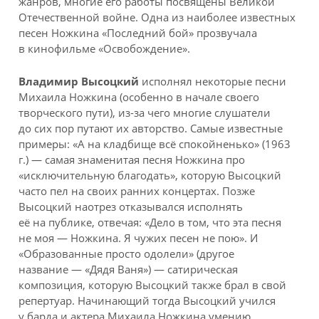
жанров, многие его работы посвящены Великой
Отечественной войне. Одна из наиболее известных
песен Ножкина «Последний бой» прозвучала
в кинофильме «Освобождение».
Владимир Высоцкий
исполнял некоторые песни
Михаила Ножкина (особенно в начале своего
творческого пути), из-за чего многие слушатели
до сих пор путают их авторство. Самые известные
примеры: «А на кладбище всё спокойненько» (1963
г.) — самая знаменитая песня Ножкина про
«исключительную благодать», которую Высоцкий
часто пел на своих ранних концертах. Позже
Высоцкий наотрез отказывался исполнять
её на публике, отвечая: «Дело в том, что эта песня
не моя — Ножкина. Я чужих песен не пою». И
«Образованные просто одолели» (другое
название — «Дядя Ваня») — сатирическая
композиция, которую Высоцкий также брал в свой
репертуар. Начинающий тогда Высоцкий учился
у барда и актера Михаила Ножкина умению