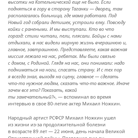
высотки на Котельнической еще не было. Если
подняться в гору в сторону Таганки — дворец, там
располагалась больница, где мама работала. Под
Новый год собрали детишек, устроили елку. Повсюду
койки с ранеными. И мы выступали. Кто во что
горазд: стихи читали, пели, плясали. Бойцы с нами
отдыхали, в нас видели мирную жизнь вчерашнюю и,
главное, завтрашнюю. Представляете, какая важная
миссия лежала на нас, ребятах. Мы были связью
с домом, с Родиной. Глядя на нас, они понимали: надо
подниматься на ноги, спасать страну. И с тех пор
я всегда знал, выходя на сцену, главное — сделать
что-то нужное людям, сказать что-то важное. Иначе
зачем все это? Показать, какой
ты замечательный?»
, — вспоминал во время
интервью в свое 80-летие актер Михаил Ножкин.
Народный артист РСФСР Михаил Ножкин ушел
из жизни из-за продолжительной болезни
в возрасте 89 лет — 22 июня, день начала Великой