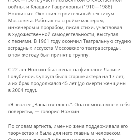
войны, и Клавдии Гавриловны (1910—1988)
Ножкиных. Окончил строительный техникум
Моссовета. Работал на стройке мастером,
инженером и прорабом, писал стихи, участвовал
в художественной самодеятельности, выступал
с песнями. В 1961 году окончил Театральную студию
эстрадных искусств Московского театра эстрады,
в том же году был принят в труппу.
С 22 лет Ножкин был женат на филологе Ларисе
Голубиной. Супруга была старше актера на 17 лет,
а их брак продолжался 45 лет (до смерти женщины
в 2004 году).
«Я звал ее „Ваша светлость“. Она помогла мне в себя
поверить», — говорил Ножкин.
По словам артиста, именно жена поддерживала его
творчество и была для него главным человеком.
Совместных детей в браке у супругов не было.