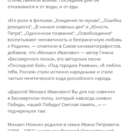
Отечественной войны. Последние дни он
отказывался и от воды, и от еды.
«Его роли в фильмах „Хождение по мукам“, „Ошибка
резидента“, „В начале славных дел“ и „Юность
Петра“, „Одиночное плавание“, „Освобождение“
воспитывают человечность и безграничную любовь
к Родине», — отметили в Союзе кинематографистов,
добавив, что «Михаил Иванович — автор Гимна
«Бессмертного полка», его авторские песни
«Последний бой», «Под городом Ржевом», «Я люблю
тебя, Россия» стали истинно народными и стали
частью генетического кода российского народа.
«Дорогой Михаил Иванович! Вы для нас навечно
в Бессмертном полку, который навсегда символ
Победы, нашей Победы! Светлая память…» —
подчеркнули там.
Михаил Ножкин родился в семье Ивана Петровича
(1906—1961), участника Великой Отечественной