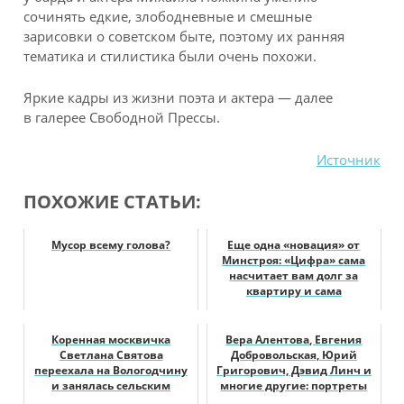
сочинять едкие, злободневные и смешные
зарисовки о советском быте, поэтому их ранняя
тематика и стилистика были очень похожи.
Яркие кадры из жизни поэта и актера — далее
в галерее Свободной Прессы.
Источник
ПОХОЖИЕ СТАТЬИ:
Мусор всему голова?
Еще одна «новация» от
Минстроя: «Цифра» сама
насчитает вам долг за
квартиру и сама
«автоматом» засуд...
Коренная москвичка
Вера Алентова, Евгения
Светлана Святова
Добровольская, Юрий
переехала на Вологодчину
Григорович, Дэвид Линч и
и занялась сельским
многие другие: портреты
туризмом
тех, ког...