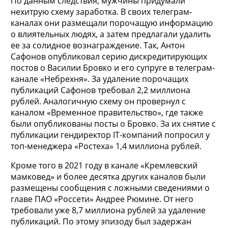
По данным следствия, мужчины придумали
нехитрую схему заработка. В своих телеграм-
каналах они размещали порочащую
информацию
о влиятельных людях, а затем предлагали удалить
ее за солидное вознаграждение. Так, Антон
Сафонов опубликовал серию дискредитирующих
постов о Василии Бровко и его супруге в телеграм-
канале «Небрехня». За удаление порочащих
публикаций Сафонов требовал 2,2 миллиона
рублей. Аналогичную схему он провернул с
каналом «Временное правительство», где также
были опубликованы посты о Бровко. За их снятие с
публикации гендиректор IT-компаний попросил у
топ-менеджера «Ростеха» 1,4 миллиона рублей.
Кроме того в 2021 году в канале «Кремлевский
мамковед» и более десятка других каналов были
размещены сообщения с ложными сведениями о
главе ПАО «Россети» Андрее Рюмине. От него
требовали уже 8,7 миллиона рублей за удаление
публикаций. По этому эпизоду был задержан